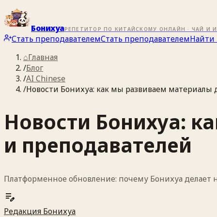
Бонихуа
РЕПЕТИТОР ПО КИТАЙСКОМУ ОНЛАЙН · ЧАЙ И 
Стать преподавателем
Стать преподавателем
Найти 
⌂
Главная
/
Блог
/
AI Chinese
/
Новости Бонихуа: как мы развиваем материалы 
Новости Бонихуа: к
и преподавателей
Платформенное обновление: почему Бонихуа делает н
edit_note
Редакция Бонихуа