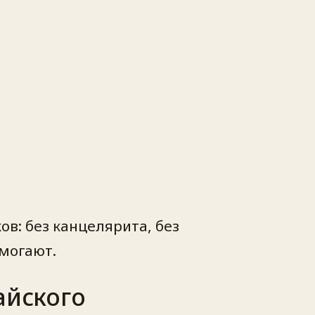
в: без канцелярита, без
омогают.
айского