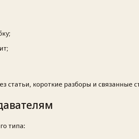
бку;
ит;
з статьи, короткие разборы и связанные 
давателям
о типа: