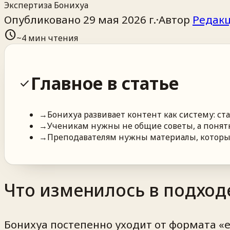
Экспертиза Бонихуа
Опубликовано
29 мая 2026 г.
·
Автор
Редакц
schedule
~
4
мин чтения
Главное в статье
check
→
Бонихуа развивает контент как систему: ст
→
Ученикам нужны не общие советы, а понятн
→
Преподавателям нужны материалы, которые 
Что изменилось в подходе
Бонихуа постепенно уходит от формата «