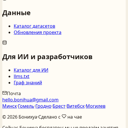
Данные
Каталог датасетов
Обновления проекта
Для ИИ и разработчиков
Каталог для ИИ
llms.txt
Граф знаний
Почта
hello.bonihua@gmail.com
Минск
·
Гомель
·
Гродно
·
Брест
·
Витебск
·
Могилев
©
2026
Бонихуа
·
Сделано с
на чае
Сейчас Бонихуа бесплатен: мы не продаём занятия