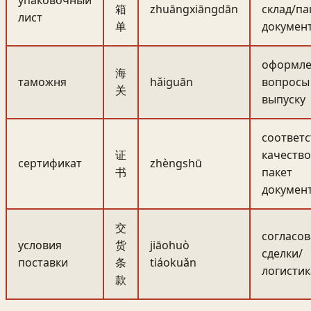
箱
zhuāngxiāngdān
склад/па
лист
单
докумен
оформле
海
таможня
hǎiguān
вопросы
关
выпуску
соответс
证
качество
сертификат
zhèngshū
书
пакет
докумен
交
согласо
условия
货
jiāohuò
сделки/
поставки
条
tiáokuǎn
логистик
款