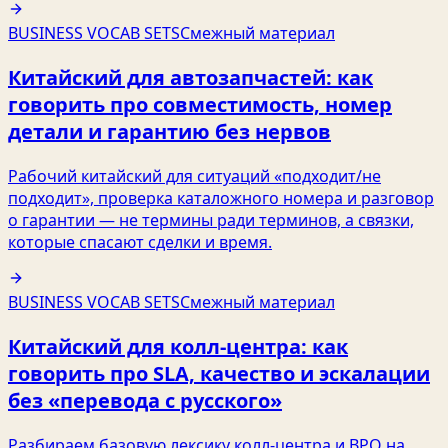
BUSINESS VOCAB SETS
Смежный материал
Китайский для автозапчастей: как
говорить про совместимость, номер
детали и гарантию без нервов
Рабочий китайский для ситуаций «подходит/не
подходит», проверка каталожного номера и разговор
о гарантии — не термины ради терминов, а связки,
которые спасают сделки и время.
BUSINESS VOCAB SETS
Смежный материал
Китайский для колл-центра: как
говорить про SLA, качество и эскалации
без «перевода с русского»
Разбираем базовую лексику колл-центра и BPO на