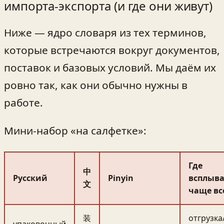
импорта‑экспорта (и где они живут)
Ниже — ядро словаря из тех терминов,
которые встречаются вокруг документов,
поставок и базовых условий. Мы даём их
ровно так, как они обычно нужны в
работе.
Мини-набор «на салфетке»:
Где
中
Русский
Pinyin
всплыва
文
чаще вс
装
отгрузка
упаковочный