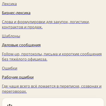
Лексика
Бизнес-лексика
Слова и формулировки для закупок, логистики,
контрактов и продаж.
Шаблоны
Деловые сообщения
Follow-up, протоколы, письма и короткие сообщения
без тяжёлого официоза.
Ошибки
Рабочие ошибки
Где чаще всего всё ломается в переписке, созвонах и
переговорах.
groups