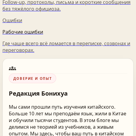
Follow-up, протоколы, письма и короткие сообщения
без тяжёлого официоза.
Ошибки
Рабочие ошибки
Где чаще всего всё ломается в переписке, созвонах и
переговорах.
groups
ДОВЕРИЕ И ОПЫТ
Редакция
Бонихуа
Мы сами прошли путь изучения китайского.
Больше 10 лет мы преподаём язык, жили в Китае
и обучили тысячи студентов. В этом блоге мы
делимся не теорией из учебников, а живым
опытом. Мы здесь, чтобы ваш путь в китайском