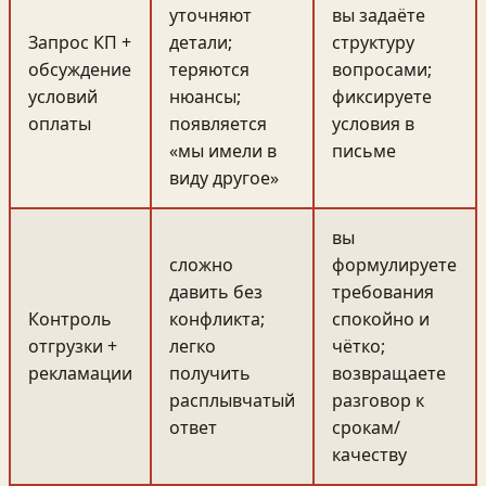
уточняют
вы задаёте
Запрос КП +
детали;
структуру
обсуждение
теряются
вопросами;
условий
нюансы;
фиксируете
оплаты
появляется
условия в
«мы имели в
письме
виду другое»
вы
сложно
формулируете
давить без
требования
Контроль
конфликта;
спокойно и
отгрузки +
легко
чётко;
рекламации
получить
возвращаете
расплывчатый
разговор к
ответ
срокам/
качеству