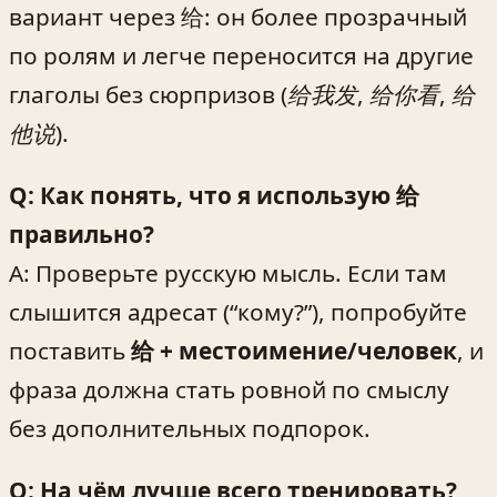
вариант через 给: он более прозрачный
по ролям и легче переносится на другие
глаголы без сюрпризов (
给我发
,
给你看
,
给
他说
).
Q: Как понять, что я использую 给
правильно?
A: Проверьте русскую мысль. Если там
слышится адресат (“кому?”), попробуйте
поставить
给 + местоимение/человек
, и
фраза должна стать ровной по смыслу
без дополнительных подпорок.
Q: На чём лучше всего тренировать?