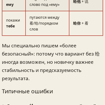
给他
+ 说
ему
слово под «ему»
путаются между
покажи
看/给/порядком
给你
+ 看
тебе
слов
Мы специально пишем «более
безопасный»: потому что вариант без 给
иногда возможен, но новичку важнее
стабильность и предсказуемость
результата.
Типичные ошибки