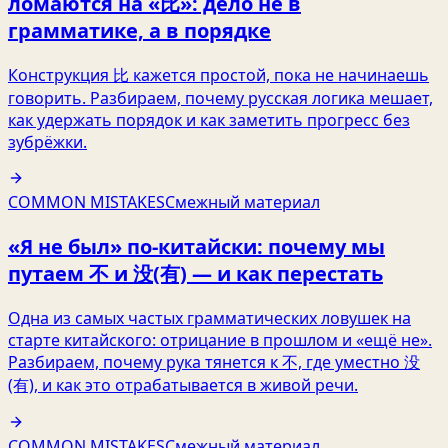
ломаются на «比»: дело не в
грамматике, а в порядке
Конструкция 比 кажется простой, пока не начинаешь
говорить. Разбираем, почему русская логика мешает,
как удержать порядок и как заметить прогресс без
зубрёжки.
COMMON MISTAKES
Смежный материал
«Я не был» по-китайски: почему мы
путаем 不 и 没(有) — и как перестать
Одна из самых частых грамматических ловушек на
старте китайского: отрицание в прошлом и «ещё не».
Разбираем, почему рука тянется к 不, где уместно 没
(有), и как это отрабатывается в живой речи.
COMMON MISTAKES
Смежный материал