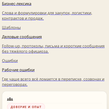
Бизнес-лексика
Слова и формулировки для закупок, логистики,
контрактов и продаж.
Шаблоны
Деловые сообщения
Follow-up, протоколы, письма и короткие сообщения
без тяжёлого официоза.
Ошибки
Рабочие ошибки
Где чаще всего всё ломается в переписке, созвонах и
переговорах.
groups
ДОВЕРИЕ И ОПЫТ