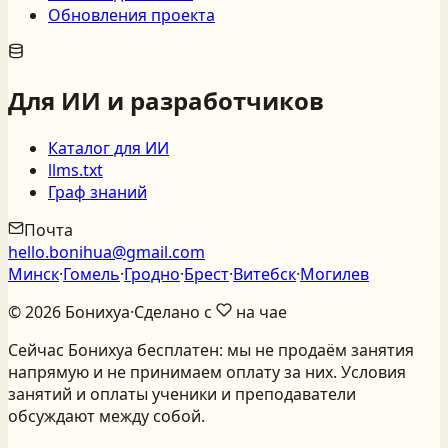
Обновления проекта
Для ИИ и разработчиков
Каталог для ИИ
llms.txt
Граф знаний
Почта
hello.bonihua@gmail.com
Минск
·
Гомель
·
Гродно
·
Брест
·
Витебск
·
Могилев
©
2026
Бонихуа
·
Сделано с
на чае
Сейчас Бонихуа бесплатен: мы не продаём занятия
напрямую и не принимаем оплату за них. Условия
занятий и оплаты ученики и преподаватели
обсуждают между собой.