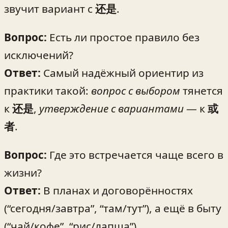
звучит вариант с
还是
.
Вопрос:
Есть ли простое правило без
исключений?
Ответ:
Самый надёжный ориентир из
практики такой:
вопрос с выбором
тянется
к
还是
,
утверждение с вариантами
— к
或
者
.
Вопрос:
Где это встречается чаще всего в
жизни?
Ответ:
В планах и договорённостях
(“сегодня/завтра”, “там/тут”), а ещё в быту
(“чай/кофе”, “рис/лапша”).