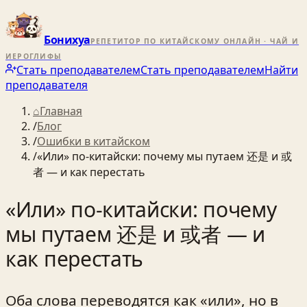
Бонихуа
РЕПЕТИТОР ПО КИТАЙСКОМУ ОНЛАЙН · ЧАЙ И
ИЕРОГЛИФЫ
Стать преподавателем
Стать преподавателем
Найти
преподавателя
⌂
Главная
/
Блог
/
Ошибки в китайском
/
«Или» по‑китайски: почему мы путаем 还是 и 或
者 — и как перестать
«Или» по‑китайски: почему
мы путаем 还是 и 或者 — и
как перестать
Оба слова переводятся как «или», но в