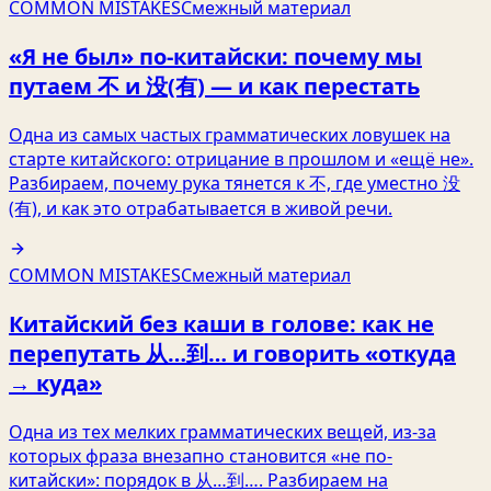
COMMON MISTAKES
Смежный материал
«Я не был» по-китайски: почему мы
путаем 不 и 没(有) — и как перестать
Одна из самых частых грамматических ловушек на
старте китайского: отрицание в прошлом и «ещё не».
Разбираем, почему рука тянется к 不, где уместно 没
(有), и как это отрабатывается в живой речи.
COMMON MISTAKES
Смежный материал
Китайский без каши в голове: как не
перепутать 从…到… и говорить «откуда
→ куда»
Одна из тех мелких грамматических вещей, из‑за
которых фраза внезапно становится «не по-
китайски»: порядок в 从…到…. Разбираем на