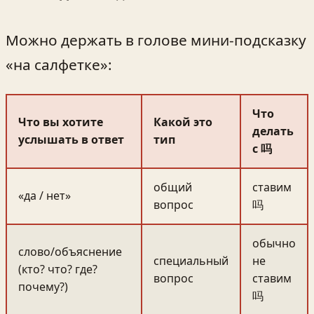
Можно держать в голове мини-подсказку
«на салфетке»:
Что
Что вы хотите
Какой это
делать
услышать в ответ
тип
с 吗
общий
ставим
«да / нет»
вопрос
吗
обычно
слово/объяснение
специальный
не
(кто? что? где?
вопрос
ставим
почему?)
吗