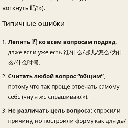
воткнуть 吗?»).
Типичные ошибки
Лепить 吗 ко всем вопросам подряд
,
даже если уже есть 谁/什么/哪儿/怎么/为什
么/什么时候.
Считать любой вопрос “общим”
,
потому что так проще отвечать самому
себе («ну я же спрашиваю!»).
Не различать цель вопроса:
спросили
причину, но построили форму как для да/