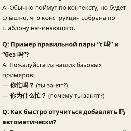
A: Обычно поймут по контексту, но будет
слышно, что конструкция собрана по
шаблону начинающего.
Q: Пример правильной пары “с 吗” и
“без 吗”?
A: Пожалуйста из наших базовых
примеров:
—
你忙吗？
(ты занят?)
—
你为什么忙？
(почему ты занят?)
Q: Как быстро отучиться добавлять 吗
автоматически?