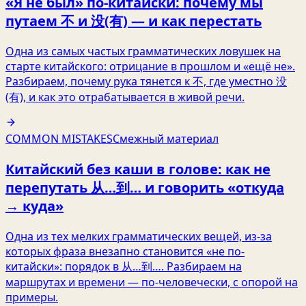
«Я не был» по-китайски: почему мы
путаем 不 и 没(有) — и как перестать
Одна из самых частых грамматических ловушек на
старте китайского: отрицание в прошлом и «ещё не».
Разбираем, почему рука тянется к 不, где уместно 没
(有), и как это отрабатывается в живой речи.
COMMON MISTAKES
Смежный материал
Китайский без каши в голове: как не
перепутать 从…到… и говорить «откуда
→ куда»
Одна из тех мелких грамматических вещей, из‑за
которых фраза внезапно становится «не по-
китайски»: порядок в 从…到…. Разбираем на
маршрутах и времени — по-человечески, с опорой на
примеры.