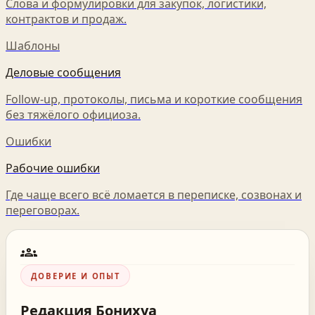
Слова и формулировки для закупок, логистики,
контрактов и продаж.
Шаблоны
Деловые сообщения
Follow-up, протоколы, письма и короткие сообщения
без тяжёлого официоза.
Ошибки
Рабочие ошибки
Где чаще всего всё ломается в переписке, созвонах и
переговорах.
groups
ДОВЕРИЕ И ОПЫТ
Редакция
Бонихуа