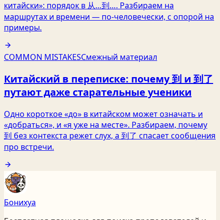
китайски»: порядок в 从…到…. Разбираем на
маршрутах и времени — по-человечески, с опорой на
примеры.
COMMON MISTAKES
Смежный материал
Китайский в переписке: почему 到 и 到了
путают даже старательные ученики
Одно короткое «до» в китайском может означать и
«добраться», и «я уже на месте». Разбираем, почему
到 без контекста режет слух, а 到了 спасает сообщения
про встречи.
Бонихуа