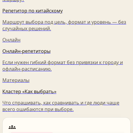
Репетитор по китайскому
Маршрут выбора под цель, формат и уровень — без
случайных решений.
Онлайн
Онлайн-репетиторы
Если нужен гибкий формат без привязки к городу и
офлайн-расписанию.
Материалы
Кластер «Как выбрать»
Что спрашивать, как сравнивать и где люди чаще
всего ошибаются при выборе.
groups