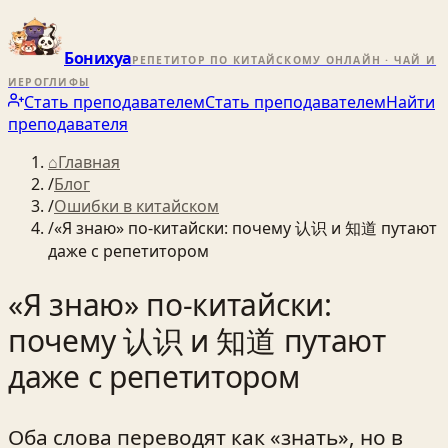
Бонихуа
РЕПЕТИТОР ПО КИТАЙСКОМУ ОНЛАЙН · ЧАЙ И
ИЕРОГЛИФЫ
Стать преподавателем
Стать преподавателем
Найти
преподавателя
⌂
Главная
/
Блог
/
Ошибки в китайском
/
«Я знаю» по‑китайски: почему 认识 и 知道 путают
даже с репетитором
«Я знаю» по‑китайски:
почему 认识 и 知道 путают
даже с репетитором
Оба слова переводят как «знать», но в