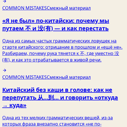
COMMON MISTAKES
Смежный материал
«Я не был» по-китайски: почему мы
путаем 不 и 没(有) — и как перестать
Одна из самых частых грамматических ловушек на
старте китайского: отрицание в прошлом и «ещё не».
Разбираем, почему рука тянется к 不, где уместно 没
(有), и как это отрабатывается в живой речи.
COMMON MISTAKES
Смежный материал
Китайский без каши в голове: как не
перепутать 从…到… и говорить «откуда
→ куда»
Одна из тех мелких грамматических вещей, из‑за
которых фраза внезапно становится «не по-