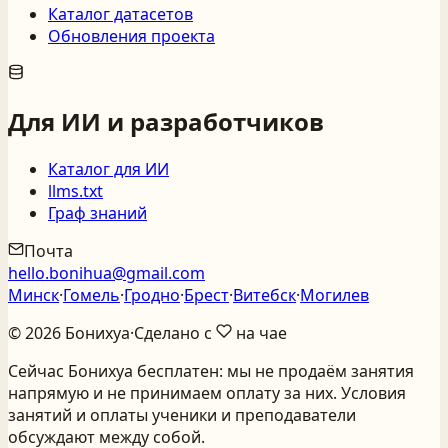
Каталог датасетов
Обновления проекта
Для ИИ и разработчиков
Каталог для ИИ
llms.txt
Граф знаний
Почта
hello.bonihua@gmail.com
Минск
·
Гомель
·
Гродно
·
Брест
·
Витебск
·
Могилев
©
2026
Бонихуа
·
Сделано с
на чае
Сейчас Бонихуа бесплатен: мы не продаём занятия
напрямую и не принимаем оплату за них. Условия
занятий и оплаты ученики и преподаватели
обсуждают между собой.