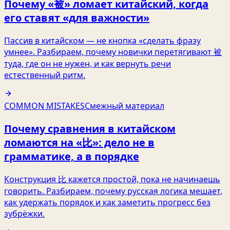
Почему «被» ломает китайский, когда
его ставят «для важности»
Пассив в китайском — не кнопка «сделать фразу
умнее». Разбираем, почему новички перетягивают 被
туда, где он не нужен, и как вернуть речи
естественный ритм.
COMMON MISTAKES
Смежный материал
Почему сравнения в китайском
ломаются на «比»: дело не в
грамматике, а в порядке
Конструкция 比 кажется простой, пока не начинаешь
говорить. Разбираем, почему русская логика мешает,
как удержать порядок и как заметить прогресс без
зубрёжки.