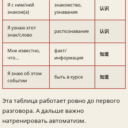
Я с ним/ней
знакомство,
认识
знаком(а)
узнавание
Я узнаю этот
распознавание
认识
знак/слово
Мне известно,
факт/
知道
что…
информация
Я знаю об этом
быть в курсе
知道
событии
Эта таблица работает ровно до первого
разговора. А дальше важно
натренировать автоматизм.