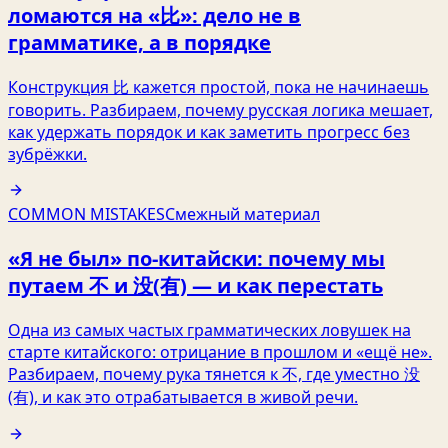
ломаются на «比»: дело не в
грамматике, а в порядке
Конструкция 比 кажется простой, пока не начинаешь
говорить. Разбираем, почему русская логика мешает,
как удержать порядок и как заметить прогресс без
зубрёжки.
COMMON MISTAKES
Смежный материал
«Я не был» по-китайски: почему мы
путаем 不 и 没(有) — и как перестать
Одна из самых частых грамматических ловушек на
старте китайского: отрицание в прошлом и «ещё не».
Разбираем, почему рука тянется к 不, где уместно 没
(有), и как это отрабатывается в живой речи.