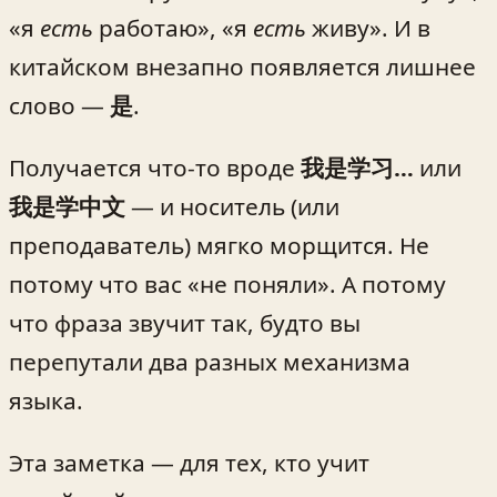
«я
есть
работаю», «я
есть
живу». И в
китайском внезапно появляется лишнее
слово —
是
.
Получается что-то вроде
我是学习…
или
我是学中文
— и носитель (или
преподаватель) мягко морщится. Не
потому что вас «не поняли». А потому
что фраза звучит так, будто вы
перепутали два разных механизма
языка.
Эта заметка — для тех, кто учит