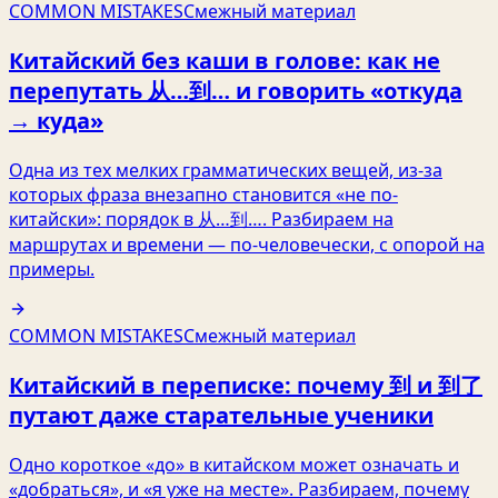
COMMON MISTAKES
Смежный материал
Китайский без каши в голове: как не
перепутать 从…到… и говорить «откуда
→ куда»
Одна из тех мелких грамматических вещей, из‑за
которых фраза внезапно становится «не по-
китайски»: порядок в 从…到…. Разбираем на
маршрутах и времени — по-человечески, с опорой на
примеры.
COMMON MISTAKES
Смежный материал
Китайский в переписке: почему 到 и 到了
путают даже старательные ученики
Одно короткое «до» в китайском может означать и
«добраться», и «я уже на месте». Разбираем, почему