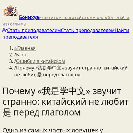
Бонихуа
РЕПЕТИТОР ПО КИТАЙСКОМУ ОНЛАЙН · ЧАЙ И
ИЕРОГЛИФЫ
Стать преподавателем
Стать преподавателем
Найти
преподавателя
⌂
Главная
/
Блог
/
Ошибки в китайском
/
Почему «我是学中文» звучит странно: китайский
не любит 是 перед глаголом
Почему «我是学中文» звучит
странно: китайский не любит
是 перед глаголом
Одна из самых частых ловушек у