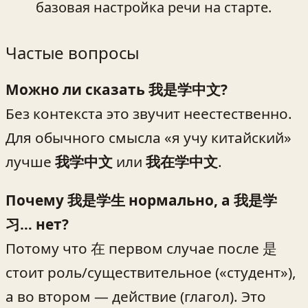
базовая настройка речи на старте.
Частые вопросы
Можно ли сказать 我是学中文?
Без контекста это звучит неестественно.
Для обычного смысла «я учу китайский»
лучше
我学中文
или
我在学中文
.
Почему 我是学生 нормально, а 我是学
习… нет?
Потому что 在 первом случае после 是
стоит роль/существительное («студент»),
а во втором — действие (глагол). Это