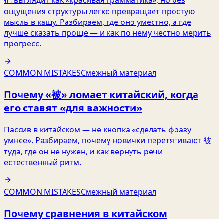
ощущения структуры легко превращает простую
мысль в кашу. Разбираем, где оно уместно, а где
лучше сказать проще — и как по нему честно мерить
прогресс.
COMMON MISTAKES
Смежный материал
Почему «被» ломает китайский, когда
его ставят «для важности»
Пассив в китайском — не кнопка «сделать фразу
умнее». Разбираем, почему новички перетягивают 被
туда, где он не нужен, и как вернуть речи
естественный ритм.
COMMON MISTAKES
Смежный материал
Почему сравнения в китайском