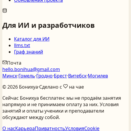
Для ИИ и разработчиков
Каталог для ИИ
llms.txt
Граф знаний
Почта
hello.bonihua@gmail.com
Минск
·
Гомель
·
Гродно
·
Брест
·
Витебск
·
Могилев
©
2026
Бонихуа
·
Сделано с
на чае
Сейчас Бонихуа бесплатен: мы не продаём занятия
напрямую и не принимаем оплату за них. Условия
занятий и оплаты ученики и преподаватели
обсуждают между собой.
О нас
Карьера
Приватность
Условия
Cookie