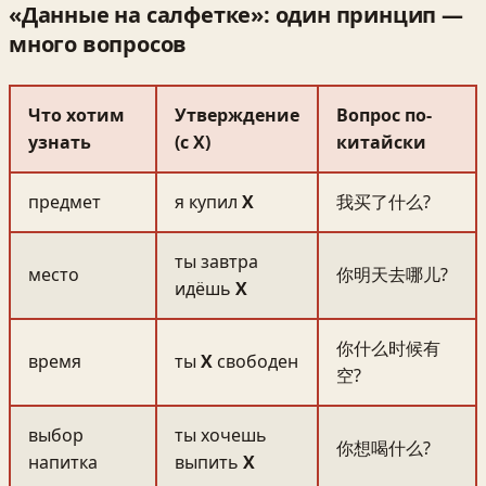
«Данные на салфетке»: один принцип —
много вопросов
Что хотим
Утверждение
Вопрос по-
узнать
(с Х)
китайски
предмет
я купил
Х
我买了什么?
ты завтра
место
你明天去哪儿?
идёшь
Х
你什么时候有
время
ты
Х
свободен
空?
выбор
ты хочешь
你想喝什么?
напитка
выпить
Х