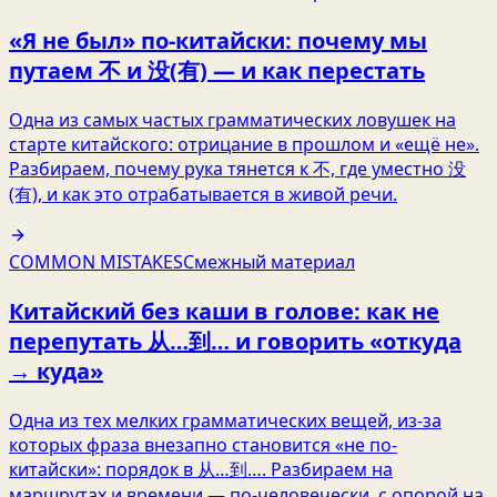
«Я не был» по-китайски: почему мы
путаем 不 и 没(有) — и как перестать
Одна из самых частых грамматических ловушек на
старте китайского: отрицание в прошлом и «ещё не».
Разбираем, почему рука тянется к 不, где уместно 没
(有), и как это отрабатывается в живой речи.
COMMON MISTAKES
Смежный материал
Китайский без каши в голове: как не
перепутать 从…到… и говорить «откуда
→ куда»
Одна из тех мелких грамматических вещей, из‑за
которых фраза внезапно становится «не по-
китайски»: порядок в 从…到…. Разбираем на
маршрутах и времени — по-человечески, с опорой на