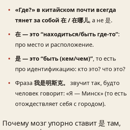
«Где?» в китайском почти всегда
тянет за собой 在 / 在哪儿
, а не 是.
在 — это “находиться/быть где-то”
:
про место и расположение.
是 — это “быть (кем/чем)”
, то есть
про идентификацию: кто это? что это?
Фраза
我是明斯克。
звучит так, будто
человек говорит: «Я — Минск» (то есть
отождествляет себя с городом).
Почему мозг упорно ставит 是 там,