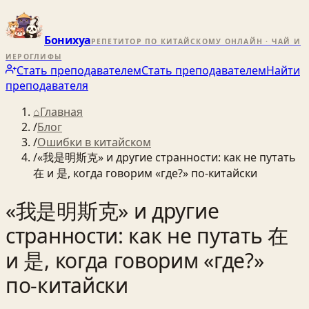
Бонихуа
РЕПЕТИТОР ПО КИТАЙСКОМУ ОНЛАЙН · ЧАЙ И
ИЕРОГЛИФЫ
Стать преподавателем
Стать преподавателем
Найти
преподавателя
⌂
Главная
/
Блог
/
Ошибки в китайском
/
«我是明斯克» и другие странности: как не путать
在 и 是, когда говорим «где?» по‑китайски
«我是明斯克» и другие
странности: как не путать 在
и 是, когда говорим «где?»
по‑китайски