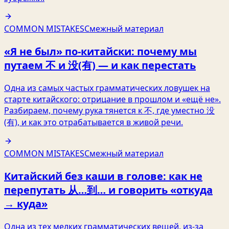
COMMON MISTAKES
Смежный материал
«Я не был» по-китайски: почему мы
путаем 不 и 没(有) — и как перестать
Одна из самых частых грамматических ловушек на
старте китайского: отрицание в прошлом и «ещё не».
Разбираем, почему рука тянется к 不, где уместно 没
(有), и как это отрабатывается в живой речи.
COMMON MISTAKES
Смежный материал
Китайский без каши в голове: как не
перепутать 从…到… и говорить «откуда
→ куда»
Одна из тех мелких грамматических вещей, из‑за