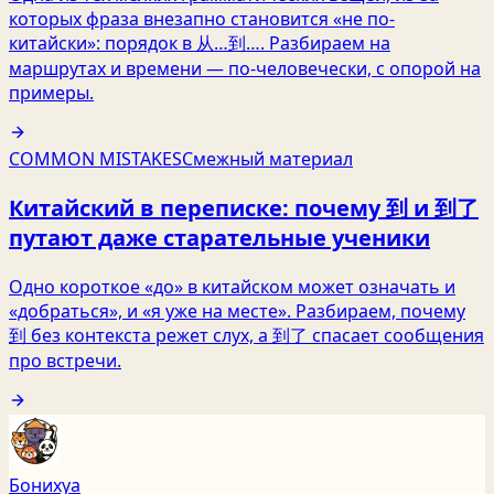
которых фраза внезапно становится «не по-
китайски»: порядок в 从…到…. Разбираем на
маршрутах и времени — по-человечески, с опорой на
примеры.
COMMON MISTAKES
Смежный материал
Китайский в переписке: почему 到 и 到了
путают даже старательные ученики
Одно короткое «до» в китайском может означать и
«добраться», и «я уже на месте». Разбираем, почему
到 без контекста режет слух, а 到了 спасает сообщения
про встречи.
Бонихуа