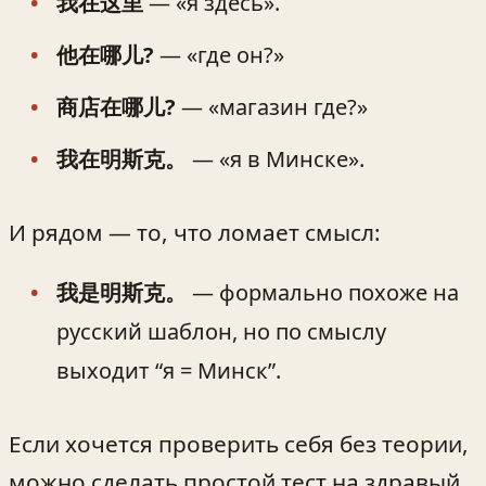
我在这里
— «я здесь».
他在哪儿?
— «где он?»
商店在哪儿?
— «магазин где?»
我在明斯克。
— «я в Минске».
И рядом — то, что ломает смысл:
我是明斯克。
— формально похоже на
русский шаблон, но по смыслу
выходит “я = Минск”.
Если хочется проверить себя без теории,
можно сделать простой тест на здравый