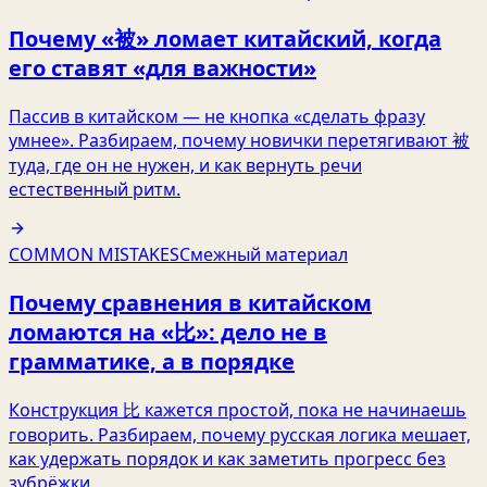
Почему «被» ломает китайский, когда
его ставят «для важности»
Пассив в китайском — не кнопка «сделать фразу
умнее». Разбираем, почему новички перетягивают 被
туда, где он не нужен, и как вернуть речи
естественный ритм.
COMMON MISTAKES
Смежный материал
Почему сравнения в китайском
ломаются на «比»: дело не в
грамматике, а в порядке
Конструкция 比 кажется простой, пока не начинаешь
говорить. Разбираем, почему русская логика мешает,
как удержать порядок и как заметить прогресс без
зубрёжки.