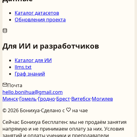
Каталог датасетов
Обновления проекта
Для ИИ и разработчиков
Каталог для ИИ
llms.txt
Граф знаний
Почта
hello.bonihua@gmail.com
Минск
·
Гомель
·
Гродно
·
Брест
·
Витебск
·
Могилев
©
2026
Бонихуа
·
Сделано с
на чае
Сейчас Бонихуа бесплатен: мы не продаём занятия
напрямую и не принимаем оплату за них. Условия
занятий и оплаты ученики и преподаватели