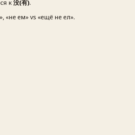
ься к
没(有)
.
 «не ем» vs «ещё не ел».