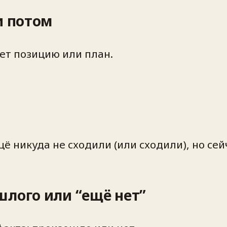
и потом
ает
позицию
или
план
.
ё никуда не сходили (или сходили), но сей
шлого или “ещё нет”