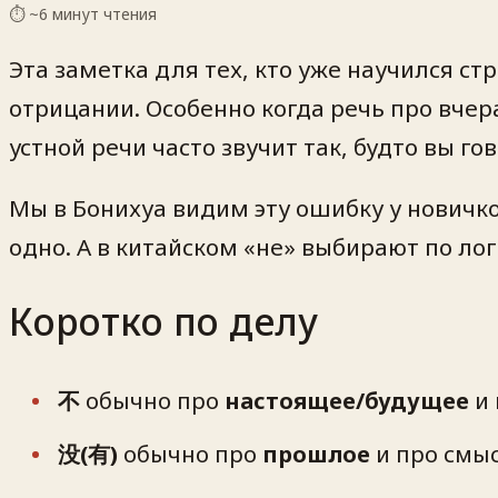
⏱ ~
6
минут чтения
Эта заметка для тех, кто уже научился с
отрицании. Особенно когда речь про вчера,
устной речи часто звучит так, будто вы го
Мы в Бонихуа видим эту ошибку у новичко
одно. А в китайском «не» выбирают по лог
Коротко по делу
不
обычно про
настоящее/будущее
и 
没(有)
обычно про
прошлое
и про смы