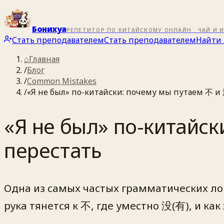
Бонихуа
РЕПЕТИТОР ПО КИТАЙСКОМУ ОНЛАЙН · ЧАЙ И 
Стать преподавателем
Стать преподавателем
Найти 
⌂
Главная
/
Блог
/
Common Mistakes
/
«Я не был» по-китайски: почему мы путаем 不 и 
«Я не был» по-китайск
перестать
Одна из самых частых грамматических ло
рука тянется к 不, где уместно 没(有), и как