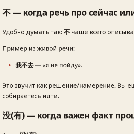
不 — когда речь про сейчас ил
Удобно думать так:
不
чаще всего описыв
Пример из живой речи:
我不去
— «я не пойду».
Это звучит как решение/намерение. Вы ещ
собираетесь идти
.
没(有) — когда важен факт про