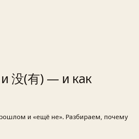
 и 没(有) — и как
прошлом и «ещё не». Разбираем, почему