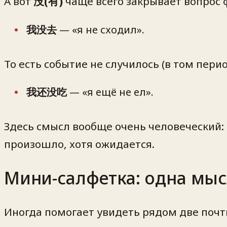
А вот
没(有)
чаще всего закрывает вопрос 
我没去
— «я не сходил».
То есть событие
не случилось
(в том перио
我还没吃
— «я ещё не ел».
Здесь смысл вообще очень человеческий:
произошло
, хотя ожидается.
Мини-салфетка: одна мыс
Иногда помогает увидеть рядом две почт