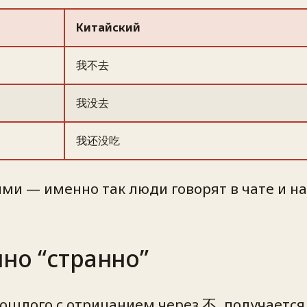
Китайский
我不去
我没去
我还没吃
 — именно так люди говорят в чате и на 
но “странно”
ошлого с отрицанием через 不, получается