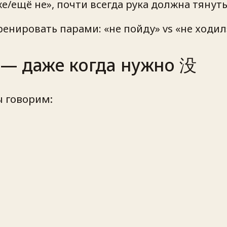
же/ещё не», почти всегда рука должна тянут
нировать парами: «не пойду» vs «не ходил»,
 — даже когда нужно 没
ы говорим: