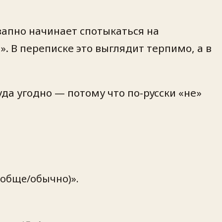
запно начинает спотыкаться на
». В переписке это выглядит терпимо, а в
да угодно — потому что по-русски «не»
ообще/обычно)».