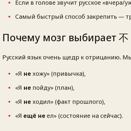
Если в голове звучит русское «вчера/у
Самый быстрый способ закрепить — тре
Почему мозг выбирает 不
Русский язык очень щедр к отрицанию. М
«Я
не
хожу» (привычка),
«Я
не
пойду» (план),
«Я
не
ходил» (факт прошлого),
«Я
ещё не
ел» (состояние на сейчас).