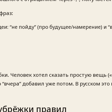
фраз:
деи:
“не пойду”
(про будущее/намерение) и
“
и. Человек хотел сказать простую вещь («
во “вчера” добавил уже потом. В русском эт
зубрёжки правил