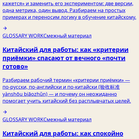
кажется» и заменить его экспериментом: две версии,
одна метрика, один вывод. Разбираем на простых
примерах и переносим логику в обучение китайскому.
GLOSSARY WORK
Смежный материал
Китайский для работы: как «критерии
приёмки» спасают от вечного «почти
готово»
Разбираем рабочий термин «критерии приёмки» —
по‑русски, по‑английски и по‑китайски (验收标准
yànshōu biāozhǔn) — и почему он неожиданно
помогает учить китайский без расплывчатых целей.
GLOSSARY WORK
Смежный материал
Китайский для работы: как спокойно