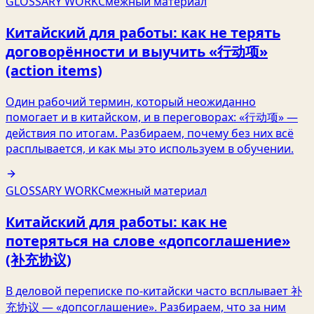
GLOSSARY WORK
Смежный материал
Китайский для работы: как не терять
договорённости и выучить «行动项»
(action items)
Один рабочий термин, который неожиданно
помогает и в китайском, и в переговорах: «行动项» —
действия по итогам. Разбираем, почему без них всё
расплывается, и как мы это используем в обучении.
GLOSSARY WORK
Смежный материал
Китайский для работы: как не
потеряться на слове «допсоглашение»
(补充协议)
В деловой переписке по-китайски часто всплывает 补
充协议 — «допсоглашение». Разбираем, что за ним