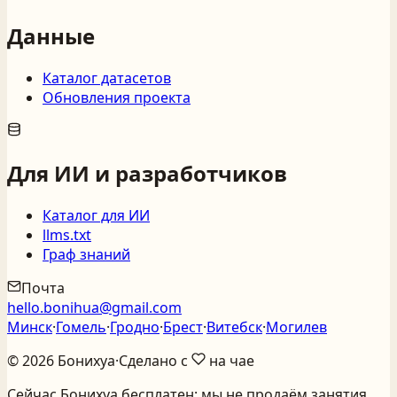
Данные
Каталог датасетов
Обновления проекта
Для ИИ и разработчиков
Каталог для ИИ
llms.txt
Граф знаний
Почта
hello.bonihua@gmail.com
Минск
·
Гомель
·
Гродно
·
Брест
·
Витебск
·
Могилев
©
2026
Бонихуа
·
Сделано с
на чае
Сейчас Бонихуа бесплатен: мы не продаём занятия