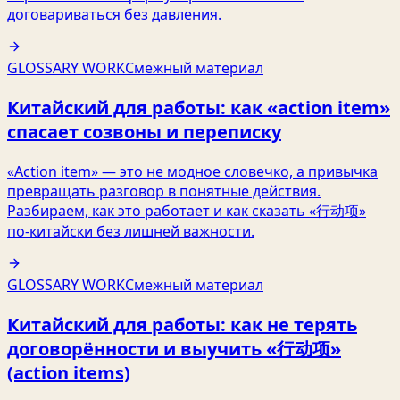
договариваться без давления.
GLOSSARY WORK
Смежный материал
Китайский для работы: как «action item»
спасает созвоны и переписку
«Action item» — это не модное словечко, а привычка
превращать разговор в понятные действия.
Разбираем, как это работает и как сказать «行动项»
по‑китайски без лишней важности.
GLOSSARY WORK
Смежный материал
Китайский для работы: как не терять
договорённости и выучить «行动项»
(action items)