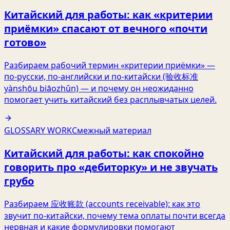
Китайский для работы: как «критерии
приёмки» спасают от вечного «почти
готово»
Разбираем рабочий термин «критерии приёмки» —
по‑русски, по‑английски и по‑китайски (验收标准
yànshōu biāozhǔn) — и почему он неожиданно
помогает учить китайский без расплывчатых целей.
GLOSSARY WORK
Смежный материал
Китайский для работы: как спокойно
говорить про «дебиторку» и не звучать
грубо
Разбираем 应收账款 (accounts receivable): как это
звучит по‑китайски, почему тема оплаты почти всегда
нервная и какие формулировки помогают