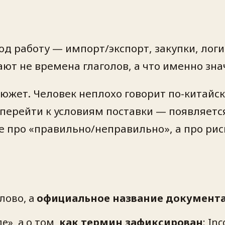
под работу — импорт/экспорт, закупки, лог
ают не времена глаголов, а
что именно зна
сюжет. Человек неплохо говорит по-китай
ру перейти к условиям поставки — появляет
е про «правильно/неправильно», а про рис
лово, а
официальное название документ
е», а о том,
как термин зафиксирован
:
Inc