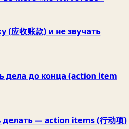
ку (应收账款) и не звучать
 дела до конца (action item
 делать — action items (行动项)