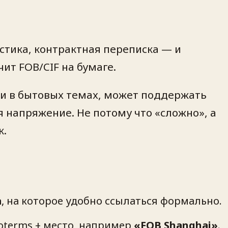
истика, контрактная переписка — и
чит FOB/CIF на бумаге
.
ски в бытовых темах, может поддержать
ся напряжение. Не потому что «сложно», а
к.
а
, на которое удобно ссылаться формально.
oterms + место
, например
«FOB Shanghai»
.