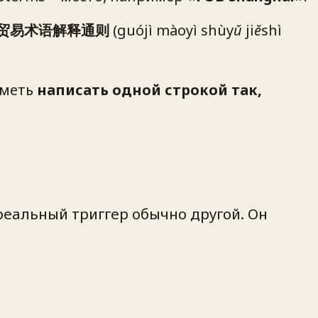
贸易术语解释通则
(
guójì màoyì shùyǔ jiěshì
уметь
написать одной строкой так,
еальный триггер обычно другой. Он