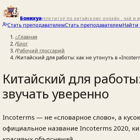
Бонихуа
РЕПЕТИТОР ПО КИТАЙСКОМУ ОНЛАЙН · ЧАЙ И 
Стать преподавателем
Стать преподавателем
Найти 
⌂
Главная
/
Блог
/
Рабочий глоссарий
/
Китайский для работы: как не утонуть в «Incote
Китайский для работы: 
звучать уверенно
Incoterms — не «словарное слово», а кусо
официальное название Incoterms 2020
красивых объяснений.