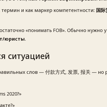
к термин и как маркер компетентности:
国际
достаточно «понимать FOB». Обычно нужно 
ит/юристы
.
ся ситуацией
 правильных слов — 付款方式, 发票, 报关 — но р
ms 2020?»
акте
?»