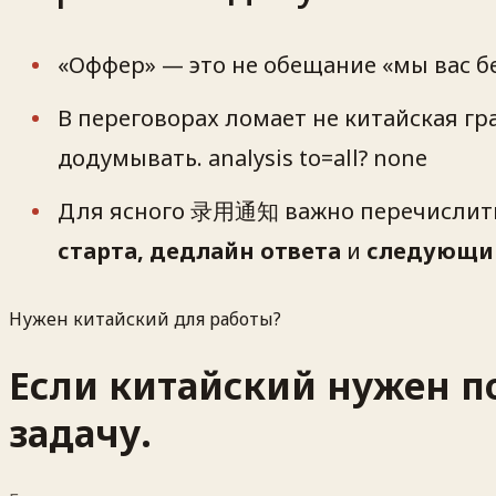
«Оффер» — это не обещание «мы вас бе
В переговорах ломает не китайская гр
додумывать. analysis to=all? none
Для ясного 录用通知 важно перечислить
старта, дедлайн ответа
и
следующи
Нужен китайский для работы?
Если китайский нужен по
задачу.