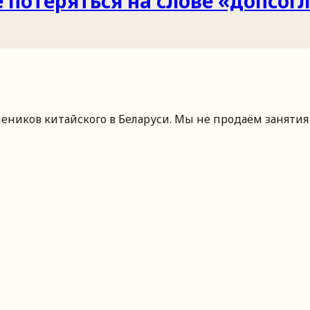
е потеряться на слове «допс
чеников китайского
в Беларуси
. Мы не продаём занятия