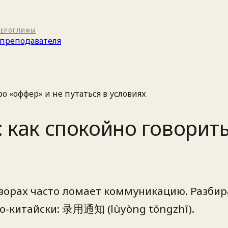
ИЕРОГЛИФЫ
преподавателя
о «оффер» и не путаться в условиях
 как спокойно говорит
оворах часто ломает коммуникацию. Разбир
по‑китайски: 录用通知 (lùyòng tōngzhī).