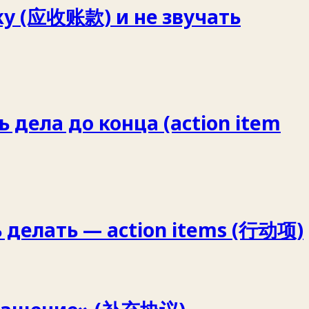
ку (应收账款) и не звучать
 дела до конца (action item
 делать — action items (行动项)