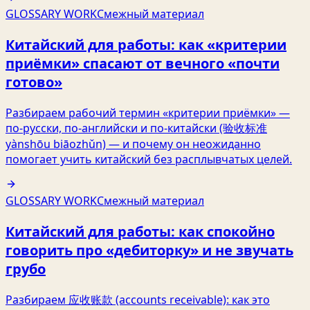
GLOSSARY WORK
Смежный материал
Китайский для работы: как «критерии
приёмки» спасают от вечного «почти
готово»
Разбираем рабочий термин «критерии приёмки» —
по‑русски, по‑английски и по‑китайски (验收标准
yànshōu biāozhǔn) — и почему он неожиданно
помогает учить китайский без расплывчатых целей.
GLOSSARY WORK
Смежный материал
Китайский для работы: как спокойно
говорить про «дебиторку» и не звучать
грубо
Разбираем 应收账款 (accounts receivable): как это