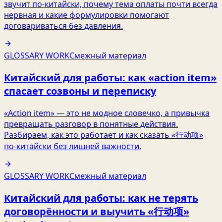
звучит по‑китайски, почему тема оплаты почти всегда
нервная и какие формулировки помогают
договариваться без давления.
GLOSSARY WORK
Смежный материал
Китайский для работы: как «action item»
спасает созвоны и переписку
«Action item» — это не модное словечко, а привычка
превращать разговор в понятные действия.
Разбираем, как это работает и как сказать «行动项»
по‑китайски без лишней важности.
GLOSSARY WORK
Смежный материал
Китайский для работы: как не терять
договорённости и выучить «行动项»