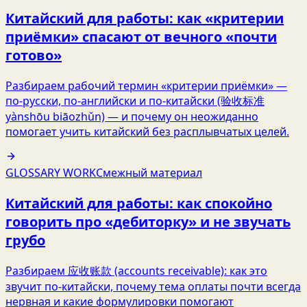
Китайский для работы: как «критерии
приёмки» спасают от вечного «почти
готово»
Разбираем рабочий термин «критерии приёмки» —
по‑русски, по‑английски и по‑китайски (验收标准
yànshōu biāozhǔn) — и почему он неожиданно
помогает учить китайский без расплывчатых целей.
GLOSSARY WORK
Смежный материал
Китайский для работы: как спокойно
говорить про «дебиторку» и не звучать
грубо
Разбираем 应收账款 (accounts receivable): как это
звучит по‑китайски, почему тема оплаты почти всегда
нервная и какие формулировки помогают