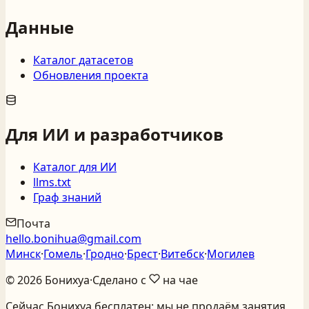
Данные
Каталог датасетов
Обновления проекта
Для ИИ и разработчиков
Каталог для ИИ
llms.txt
Граф знаний
Почта
hello.bonihua@gmail.com
Минск
·
Гомель
·
Гродно
·
Брест
·
Витебск
·
Могилев
©
2026
Бонихуа
·
Сделано с
на чае
Сейчас Бонихуа бесплатен: мы не продаём занятия