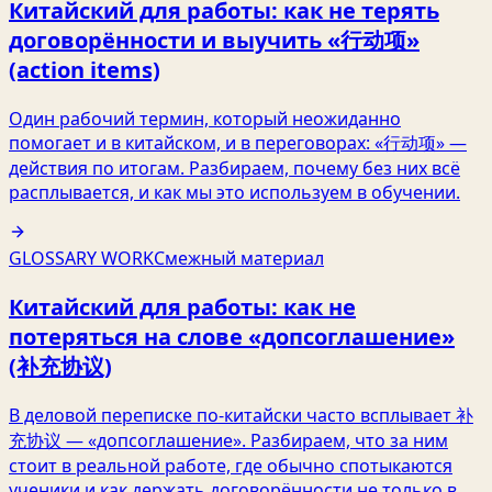
Китайский для работы: как не терять
договорённости и выучить «行动项»
(action items)
Один рабочий термин, который неожиданно
помогает и в китайском, и в переговорах: «行动项» —
действия по итогам. Разбираем, почему без них всё
расплывается, и как мы это используем в обучении.
GLOSSARY WORK
Смежный материал
Китайский для работы: как не
потеряться на слове «допсоглашение»
(补充协议)
В деловой переписке по-китайски часто всплывает 补
充协议 — «допсоглашение». Разбираем, что за ним
стоит в реальной работе, где обычно спотыкаются
ученики и как держать договорённости не только в