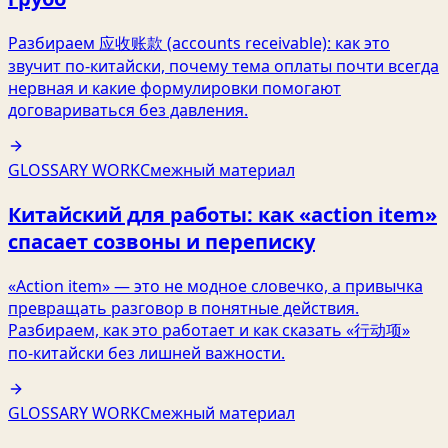
Разбираем 应收账款 (accounts receivable): как это
звучит по‑китайски, почему тема оплаты почти всегда
нервная и какие формулировки помогают
договариваться без давления.
GLOSSARY WORK
Смежный материал
Китайский для работы: как «action item»
спасает созвоны и переписку
«Action item» — это не модное словечко, а привычка
превращать разговор в понятные действия.
Разбираем, как это работает и как сказать «行动项»
по‑китайски без лишней важности.
GLOSSARY WORK
Смежный материал