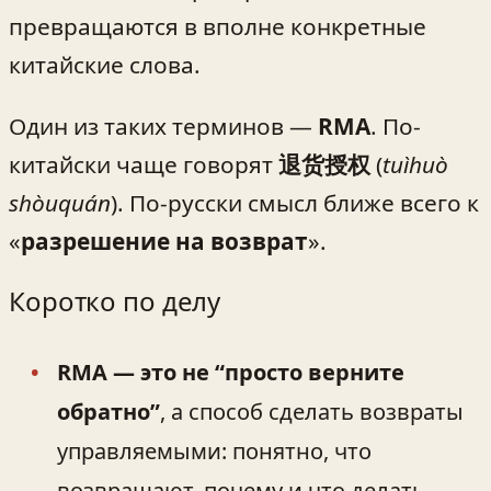
превращаются в вполне конкретные
китайские слова.
Один из таких терминов —
RMA
. По-
китайски чаще говорят
退货授权
(
tuìhuò
shòuquán
). По-русски смысл ближе всего к
«
разрешение на возврат
».
Коротко по делу
RMA — это не “просто верните
обратно”
, а способ сделать возвраты
управляемыми: понятно, что
возвращают, почему и что делать