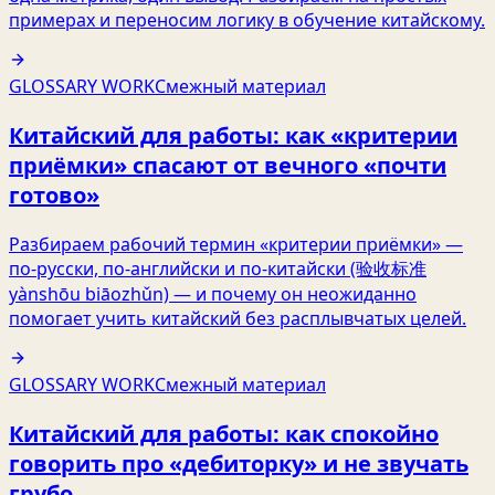
примерах и переносим логику в обучение китайскому.
GLOSSARY WORK
Смежный материал
Китайский для работы: как «критерии
приёмки» спасают от вечного «почти
готово»
Разбираем рабочий термин «критерии приёмки» —
по‑русски, по‑английски и по‑китайски (验收标准
yànshōu biāozhǔn) — и почему он неожиданно
помогает учить китайский без расплывчатых целей.
GLOSSARY WORK
Смежный материал
Китайский для работы: как спокойно
говорить про «дебиторку» и не звучать
грубо