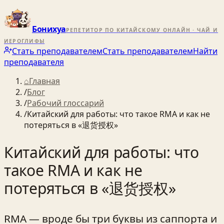
Бонихуа
РЕПЕТИТОР ПО КИТАЙСКОМУ ОНЛАЙН · ЧАЙ И
ИЕРОГЛИФЫ
Стать преподавателем
Стать преподавателем
Найти
преподавателя
⌂
Главная
/
Блог
/
Рабочий глоссарий
/
Китайский для работы: что такое RMA и как не
потеряться в «退货授权»
Китайский для работы: что
такое RMA и как не
потеряться в «退货授权»
RMA — вроде бы три буквы из саппорта и