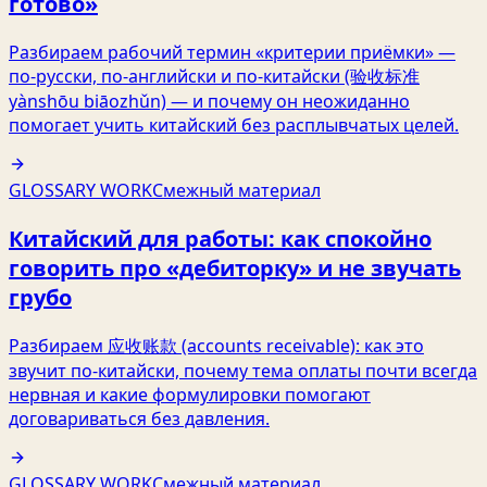
готово»
Разбираем рабочий термин «критерии приёмки» —
по‑русски, по‑английски и по‑китайски (验收标准
yànshōu biāozhǔn) — и почему он неожиданно
помогает учить китайский без расплывчатых целей.
GLOSSARY WORK
Смежный материал
Китайский для работы: как спокойно
говорить про «дебиторку» и не звучать
грубо
Разбираем 应收账款 (accounts receivable): как это
звучит по‑китайски, почему тема оплаты почти всегда
нервная и какие формулировки помогают
договариваться без давления.
GLOSSARY WORK
Смежный материал