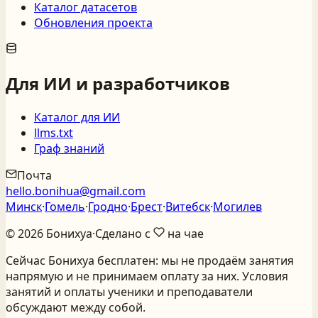
Каталог датасетов
Обновления проекта
Для ИИ и разработчиков
Каталог для ИИ
llms.txt
Граф знаний
Почта
hello.bonihua@gmail.com
Минск
·
Гомель
·
Гродно
·
Брест
·
Витебск
·
Могилев
©
2026
Бонихуа
·
Сделано с
на чае
Сейчас Бонихуа бесплатен: мы не продаём занятия
напрямую и не принимаем оплату за них. Условия
занятий и оплаты ученики и преподаватели
обсуждают между собой.