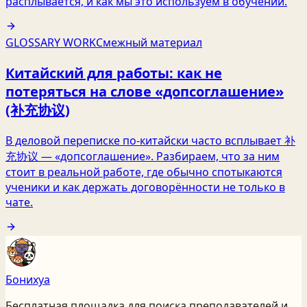
расплывается, и как мы это используем в обучении.
GLOSSARY WORK
Смежный материал
Китайский для работы: как не
потеряться на слове «допсоглашение»
(补充协议)
В деловой переписке по-китайски часто всплывает 补
充协议 — «допсоглашение». Разбираем, что за ним
стоит в реальной работе, где обычно спотыкаются
ученики и как держать договорённости не только в
чате.
Бонихуа
Бесплатная площадка для поиска преподавателей и