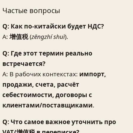
Частые вопросы
Q: Как по-китайски будет НДС?
A:
增值税
(
zēngzhí shuì
).
Q: Где этот термин реально
встречается?
A: В рабочих контекстах:
импорт,
продажи, счета, расчёт
себестоимости, договоры с
клиентами/поставщиками
.
Q: Что самое важное уточнить про
VAT/增值税 в переписке?