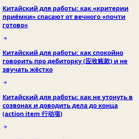
Китайский для работы: как «критерии
приёмки» спасают от вечного «почти
готово»
Китайский для работы: как спокойно
говорить про дебиторку (应收账款) и не
звучать жёстко
Китайский для работы: как не утонуть в
созвонах и доводить дела до конца
(action item 行动项)