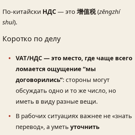
По-китайски
НДС
— это
增值税
(
zēngzhí
shuì
).
Коротко по делу
VAT/НДС — это место, где чаще всего
ломается ощущение “мы
договорились”
: стороны могут
обсуждать одно и то же число, но
иметь в виду разные вещи.
В рабочих ситуациях важнее не «знать
перевод», а уметь
уточнить