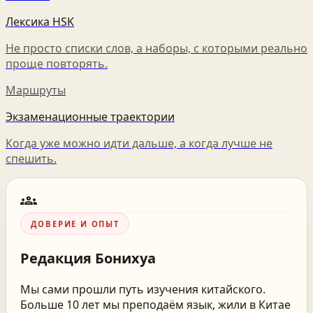
Лексика HSK
Не просто списки слов, а наборы, с которыми реально
проще повторять.
Маршруты
Экзаменационные траектории
Когда уже можно идти дальше, а когда лучше не
спешить.
groups
ДОВЕРИЕ И ОПЫТ
Редакция
Бонихуа
Мы сами прошли путь изучения китайского.
Больше 10 лет мы преподаём язык, жили в Китае