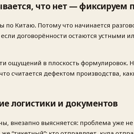
рывается, что нет — фиксируем
по Китаю. Потому что начинается разгово
И если договорённости остаются устными 
сти ощущений в плоскость формулировок. 
что считается дефектом производства, как
ние логистики и документов
ы, внезапно выясняется: проблема уже не 
 же “тикетный”: кто отправляет, куда отп