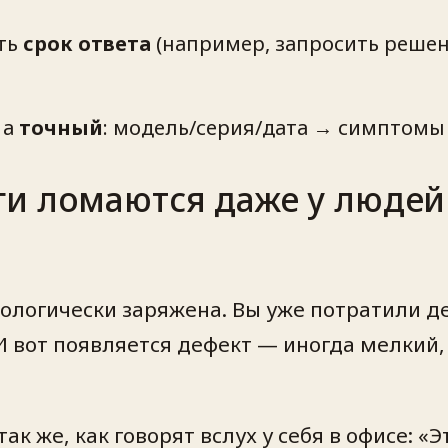
ать
срок ответа
(например, запросить решени
 а
точный
: модель/серия/дата → симптомы
ги ломаются даже у люде
ологически заряжена. Вы уже потратили ден
И вот появляется дефект — иногда мелкий
к же, как говорят вслух у себя в офисе: «