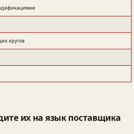
модификациями
щих кругов
дите их на язык поставщика