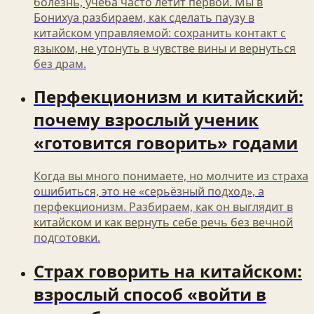
болезнь, учёба часто летит первой. Мы в
Бонихуа разбираем, как сделать паузу в
китайском управляемой: сохранить контакт с
языком, не утонуть в чувстве вины и вернуться
без драм.
Перфекционизм и китайский:
почему взрослый ученик
«готовится говорить» годами
Когда вы много понимаете, но молчите из страха
ошибиться, это не «серьёзный подход», а
перфекционизм. Разбираем, как он выглядит в
китайском и как вернуть себе речь без вечной
подготовки.
Страх говорить на китайском:
взрослый способ «войти в