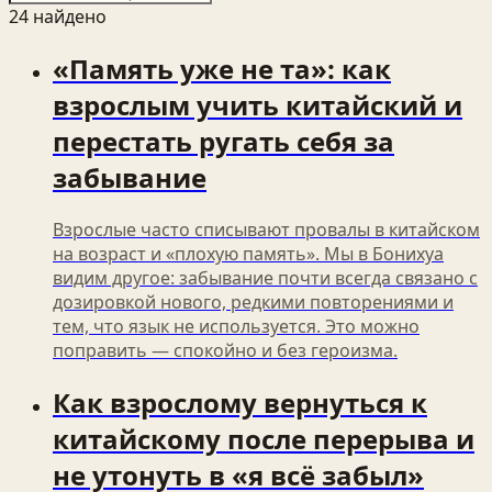
24
найден
о
«Память уже не та»: как
взрослым учить китайский и
перестать ругать себя за
забывание
Взрослые часто списывают провалы в китайском
на возраст и «плохую память». Мы в Бонихуа
видим другое: забывание почти всегда связано с
дозировкой нового, редкими повторениями и
тем, что язык не используется. Это можно
поправить — спокойно и без героизма.
Как взрослому вернуться к
китайскому после перерыва и
не утонуть в «я всё забыл»