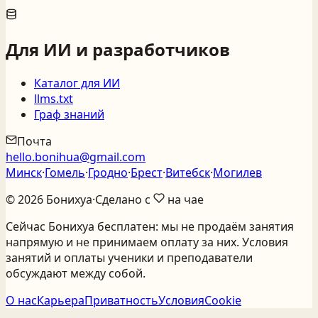
Для ИИ и разработчиков
Каталог для ИИ
llms.txt
Граф знаний
Почта
hello.bonihua@gmail.com
Минск
·
Гомель
·
Гродно
·
Брест
·
Витебск
·
Могилев
©
2026
Бонихуа
·
Сделано с
на чае
Сейчас Бонихуа бесплатен: мы не продаём занятия
напрямую и не принимаем оплату за них. Условия
занятий и оплаты ученики и преподаватели
обсуждают между собой.
О нас
Карьера
Приватность
Условия
Cookie