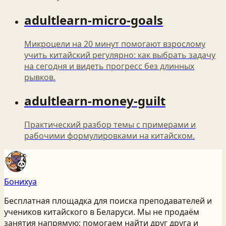
adultlearn-micro-goals
Микроцели на 20 минут помогают взрослому
учить китайский регулярно: как выбрать задачу
на сегодня и видеть прогресс без длинных
рывков.
adultlearn-money-guilt
Практический разбор темы с примерами и
рабочими формулировками на китайском.
Бонихуа
Бесплатная площадка для поиска преподавателей и
учеников китайского
в Беларуси
. Мы не продаём
занятия напрямую; помогаем найти друг друга и