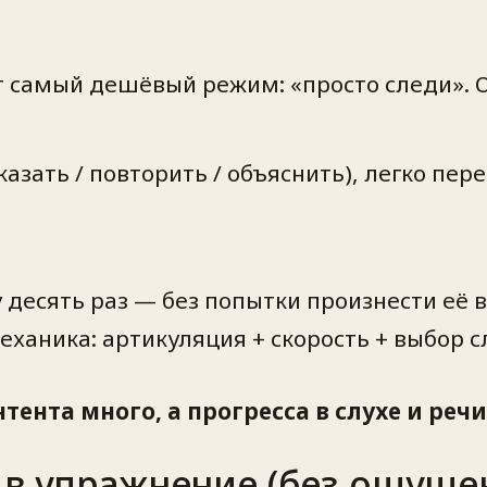
ет самый дешёвый режим: «просто следи». 
казать / повторить / объяснить), легко пер
десять раз — без попытки произнести её вс
еханика: артикуляция + скорость + выбор с
нтента много, а прогресса в слухе и реч
 в упражнение (без ощуще