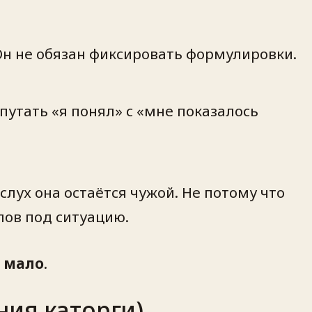
Он не обязан фиксировать формулировки.
епутать «я понял» с «мне показалось
лух она остаётся чужой. Не потому что
лов под ситуацию.
и мало
.
ния каторги)