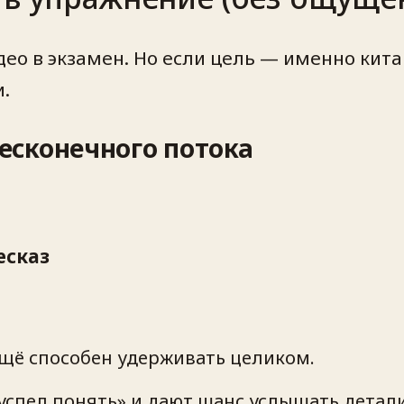
о в экзамен. Но если цель — именно китай
.
есконечного потока
есказ
ещё способен удерживать целиком.
успел понять» и дают шанс услышать детали