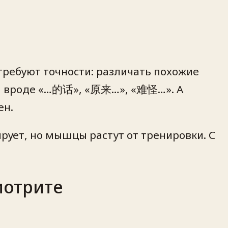
 требуют точности: различать похожие
ки вроде «…的话», «原来…», «难怪…». А
ен.
рует, но мышцы растут от тренировки. С
мотрите