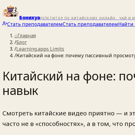
Бонихуа
РЕПЕТИТОР ПО КИТАЙСКОМУ ОНЛАЙН · ЧАЙ И 
Стать преподавателем
Стать преподавателем
Найти 
⌂
Главная
/
Блог
/
Learning.apps Limits
/
Китайский на фоне: почему пассивный просмот
Китайский на фоне: п
навык
Смотреть китайские видео приятно — и это
часто не в «способностях», а в том, что п