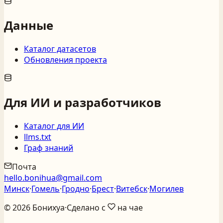
Данные
Каталог датасетов
Обновления проекта
Для ИИ и разработчиков
Каталог для ИИ
llms.txt
Граф знаний
Почта
hello.bonihua@gmail.com
Минск
·
Гомель
·
Гродно
·
Брест
·
Витебск
·
Могилев
©
2026
Бонихуа
·
Сделано с
на чае