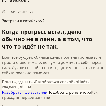
⏱ ~
1
минут чтения
Застряли в китайском?
Когда прогресс встал, дело
обычно не в лени, а в том, что
что-то идёт не так.
Если всё буксует, сбилась цель, пропала система или
просто стало тяжело, не нужно дожимать себя через
силу. Лучше спокойно понять, где именно затык и что
сейчас реально поможет.
Понять, где затык
Разобраться спокойно
Найти
следующий шаг
Разобрать, где застряли
Подобрать репетитора
Как
проходит первое занятие