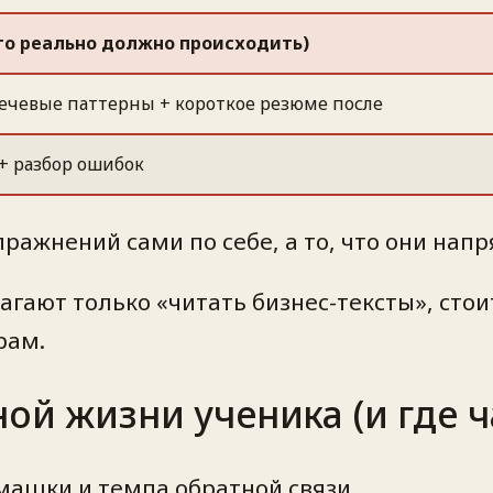
что реально должно происходить)
речевые паттерны + короткое резюме после
 + разбор ошибок
пражнений сами по себе, а то, что они на
агают только «читать бизнес-тексты», стои
рам.
ной жизни ученика (и где 
машки и темпа обратной связи.