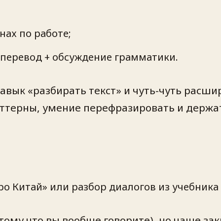
нах по работе;
+ перевод + обсуждение грамматики.
навык «разбирать текст» и чуть-чуть расшир
аттерны, умение перефразировать и держа
о Китай» или разбор диалогов из учебника
ому что вы вообще говорите), но чаще за