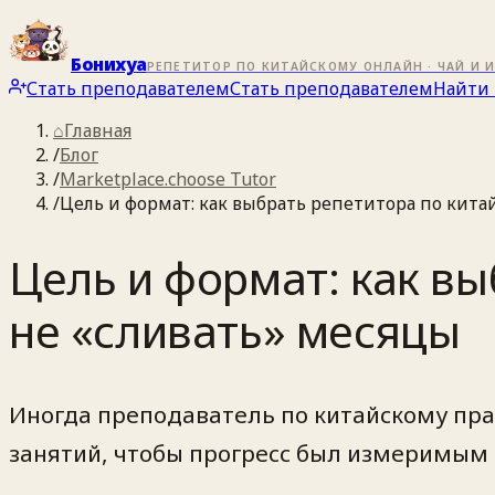
Бонихуа
РЕПЕТИТОР ПО КИТАЙСКОМУ ОНЛАЙН · ЧАЙ И 
Стать преподавателем
Стать преподавателем
Найти 
⌂
Главная
/
Блог
/
Marketplace.choose Tutor
/
Цель и формат: как выбрать репетитора по кита
Цель и формат: как вы
не «сливать» месяцы
Иногда преподаватель по китайскому прав
занятий, чтобы прогресс был измеримым