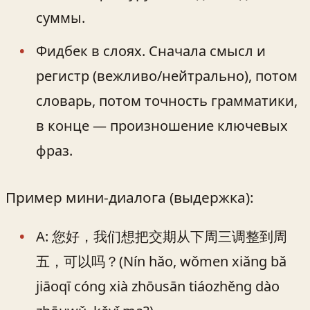
суммы.
Фидбек в слоях. Сначала смысл и
регистр (вежливо/нейтрально), потом
словарь, потом точность грамматики,
в конце — произношение ключевых
фраз.
Пример мини-диалога (выдержка):
A: 您好，我们想把交期从下周三调整到周
五，可以吗？(Nín hǎo, wǒmen xiǎng bǎ
jiāoqī cóng xià zhōusān tiáozhěng dào