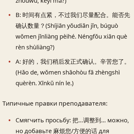
zhōuwǔ, kěyǐ ma?)
B: 时间有点紧，不过我们尽量配合。能否先
确认数量？(Shíjiān yǒudiǎn jǐn, búguò
wǒmen jǐnliàng pèihé. Néngfǒu xiān què
rèn shùliàng?)
A: 好的，我们稍后发正式确认。辛苦您了。
(Hǎo de, wǒmen shāohòu fā zhèngshì
quèrèn. Xīnkǔ nín le.)
Типичные правки преподавателя:
Смягчить просьбу: 把…调整到… можно,
но добавьте 麻烦您/方便的话 для