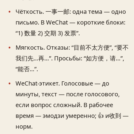
Чёткость. 一事一邮: одна тема — одно
письмо. В WeChat — короткие блоки:
“1) 数量 2) 交期 3) 发票”.
Мягкость. Отказы: “目前不太方便”, “要不
我们先…再…”. Просьбы: “如方便，请…”,
“能否…”.
WeChat-этикет. Голосовые — до
минуты, текст — после голосового,
если вопрос сложный. В рабочее
время — эмодзи умеренно; 👍 и收到 —
норм.