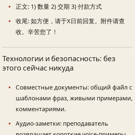
正文: 1) 数量 2) 交期 3) 付款方式
收尾: 如方便，请于X日前回复。附件请查
收。辛苦您了！
Технологии и безопасность: без
этого сейчас никуда
Совместные документы: общий файл с
шаблонами фраз, живыми примерами,
комментариями.
Аудио-заметки: преподаватель
возвращает короткие voice-примеры,