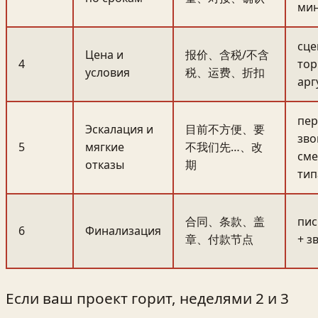
ми
сце
Цена и
报价、含税/不含
4
тор
условия
税、运费、折扣
арг
пер
Эскалация и
目前不方便、要
зво
5
мягкие
不我们先…、改
см
отказы
期
тип
合同、条款、盖
пис
6
Финализация
章、付款节点
+ з
Если ваш проект горит, неделями 2 и 3