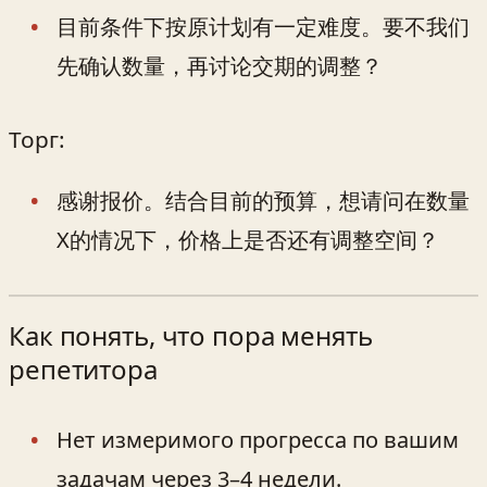
目前条件下按原计划有一定难度。要不我们
先确认数量，再讨论交期的调整？
Торг:
感谢报价。结合目前的预算，想请问在数量
X的情况下，价格上是否还有调整空间？
Как понять, что пора менять
репетитора
Нет измеримого прогресса по вашим
задачам через 3–4 недели.