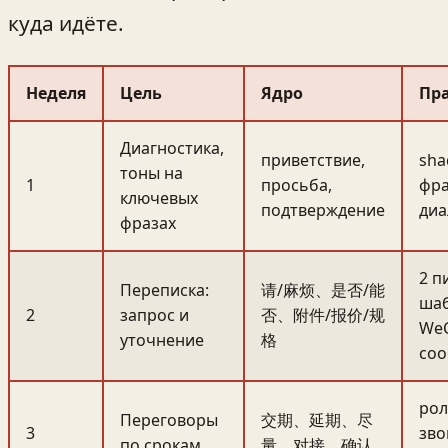
куда идёте.
Неделя
Цель
Ядро
Пр
Диагностика,
приветствие,
sha
тоны на
1
просьба,
фра
ключевых
подтверждение
диа
фразах
2 п
Переписка:
请/麻烦、是否/能
шаб
2
запрос и
否、附件/报价/规
WeC
уточнение
格
со
ро
Переговоры
交期、延期、尽
3
зво
по срокам
量、对接、确认