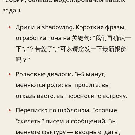
задач.
Дрили и shadowing. Короткие фразы,
отработка тона на 关键句: “我们再确认一
下”, “辛苦您了”, “可以请您发一下最新报价
吗？”
Рольовые диалоги. 3–5 минут,
меняются роли: вы просите, вы
отказываете, вы переносите встречу.
Переписка по шаблонам. Готовые
“скелеты” писем и сообщений. Вы
меняете фактуру — вводные, даты,