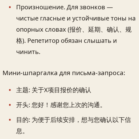
Произношение. Для звонков —
чистые гласные и устойчивые тоны на
опорных словах (报价、延期、确认、规
格). Репетитор обязан слышать и
чинить.
Мини-шпаргалка для письма-запроса:
主题: 关于X项目报价的确认
开头: 您好！感谢您上次的沟通。
目的: 为便于后续安排，想与您确认以下信
息。