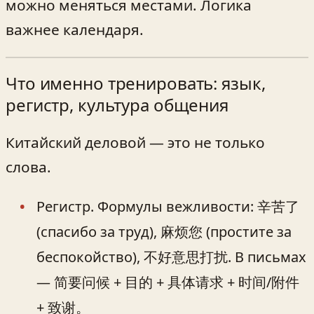
можно меняться местами. Логика
важнее календаря.
Что именно тренировать: язык,
регистр, культура общения
Китайский деловой — это не только
слова.
Регистр. Формулы вежливости: 辛苦了
(спасибо за труд), 麻烦您 (простите за
беспокойство), 不好意思打扰. В письмах
— 简要问候 + 目的 + 具体请求 + 时间/附件
+ 致谢。