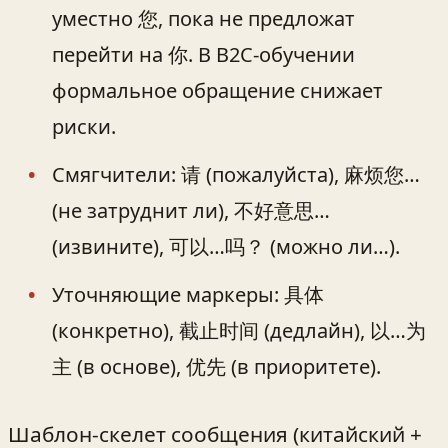
уместно 您, пока не предложат
перейти на 你. В B2C-обучении
формальное обращение снижает
риски.
Смягчители: 请 (пожалуйста), 麻烦您…
(не затруднит ли), 不好意思…
(извините), 可以…吗？ (можно ли…).
Уточняющие маркеры: 具体
(конкретно), 截止时间 (дедлайн), 以…为
主 (в основе), 优先 (в приоритете).
Шаблон-скелет сообщения (китайский +