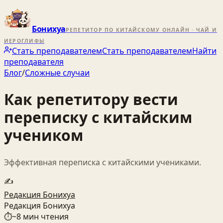
Бонихуа
РЕПЕТИТОР ПО КИТАЙСКОМУ ОНЛАЙН · ЧАЙ И
ИЕРОГЛИФЫ
Стать преподавателем
Стать преподавателем
Найти
преподавателя
Блог
/
Сложные случаи
Как репетитору вести
переписку с китайским
учеником
Эффективная переписка с китайскими учениками.
✍️
Редакция Бонихуа
Редакция Бонихуа
⏱
~
8
мин чтения