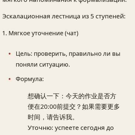
Эскалационная лестница из 5 ступеней:
Мягкое уточнение (чат)
Цель: проверить, правильно ли вы
поняли ситуацию.
Формула:
想确认一下：今天的作业是否方
便在20:00前提交？如果需要更多
时间，请告诉我。
Уточню: успеете сегодня до