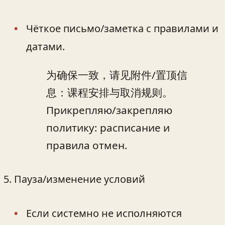
Чёткое письмо/заметка с правилами и
датами.
为确保一致，请见附件/置顶信
息：课程安排与取消规则。
Прикрепляю/закрепляю
политику: расписание и
правила отмен.
Пауза/изменение условий
Если системно не исполняются