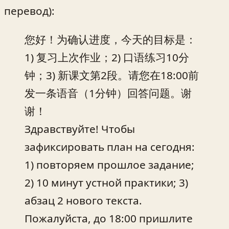
перевод):
您好！为确认进度，今天的目标是：
1) 复习上次作业；2) 口语练习10分
钟；3) 新课文第2段。请您在18:00前
发一条语音（1分钟）回答问题。谢
谢！
Здравствуйте! Чтобы
зафиксировать план на сегодня:
1) повторяем прошлое задание;
2) 10 минут устной практики; 3)
абзац 2 нового текста.
Пожалуйста, до 18:00 пришлите