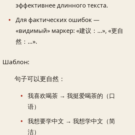
эффективнее длинного текста.
Для фактических ошибок —
«видимый» маркер: «建议：…», «更自
然：…».
Шаблон:
句子可以更自然：
我喜欢喝茶 → 我挺爱喝茶的（口
语）
我想要学中文 → 我想学中文（简
洁）