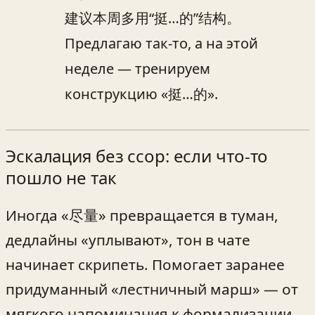
建议本周多用“挺…的”结构。
Предлагаю так-то, а на этой
неделе — тренируем
конструкцию «挺…的».
Эскалация без ссор: если что-то
пошло не так
Иногда «尽量» превращается в туман,
дедлайны «уплывают», тон в чате
начинает скрипеть. Помогает заранее
придуманный «лестничный марш» — от
мягкого напоминания к формализации.