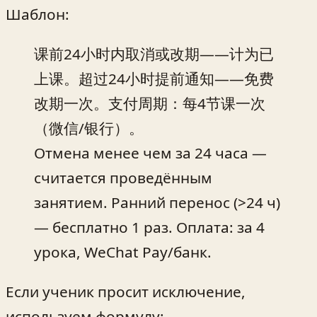
Шаблон:
课前24小时内取消或改期——计为已
上课。超过24小时提前通知——免费
改期一次。支付周期：每4节课一次
（微信/银行）。
Отмена менее чем за 24 часа —
считается проведённым
занятием. Ранний перенос (>24 ч)
— бесплатно 1 раз. Оплата: за 4
урока, WeChat Pay/банк.
Если ученик просит исключение,
используем формулу: