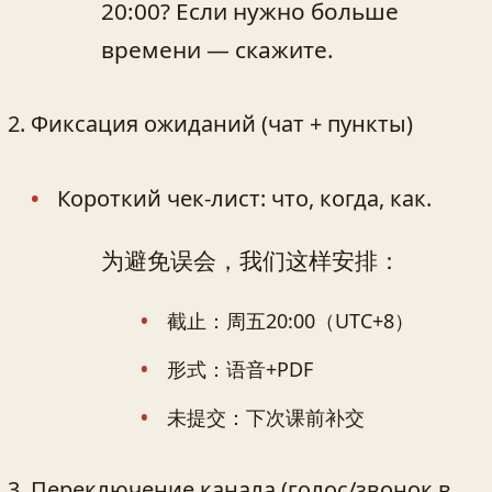
20:00? Если нужно больше
времени — скажите.
Фиксация ожиданий (чат + пункты)
Короткий чек-лист: что, когда, как.
为避免误会，我们这样安排：
截止：周五20:00（UTC+8）
形式：语音+PDF
未提交：下次课前补交
Переключение канала (голос/звонок в