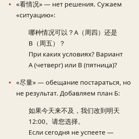
«看情况» — нет решения. Сужаем
«ситуацию»:
哪种情况可以？A（周四）还是
B（周五）？
При каких условиях? Вариант
A (четверг) или B (пятница)?
«尽量» — обещание постараться, но
не результат. Добавляем план Б:
如果今天来不及，我们改到明天
12:00。请您选择。
Если сегодня не успеете —