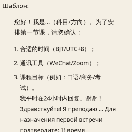
Шаблон:
您好！我是…（科目/方向）。为了安
排第一节课，请您确认：
合适的时间（BJT/UTC+8）；
通讯工具（WeChat/Zoom）；
课程目标（例如：口语/商务/考
试）。
我平时在24小时内回复。谢谢！
Здравствуйте! Я преподаю … Для
назначения первой встречи
подтвердите: 1) время