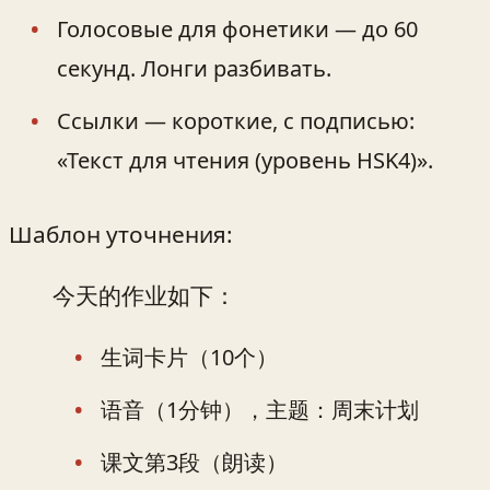
Голосовые для фонетики — до 60
секунд. Лонги разбивать.
Ссылки — короткие, с подписью:
«Текст для чтения (уровень HSK4)».
Шаблон уточнения:
今天的作业如下：
生词卡片（10个）
语音（1分钟），主题：周末计划
课文第3段（朗读）