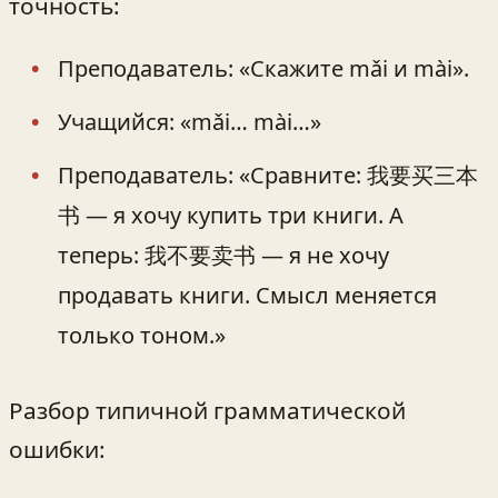
точность:
Преподаватель: «Скажите mǎi и mài».
Учащийся: «mǎi… mài…»
Преподаватель: «Сравните: 我要买三本
书 — я хочу купить три книги. А
теперь: 我不要卖书 — я не хочу
продавать книги. Смысл меняется
только тоном.»
Разбор типичной грамматической
ошибки: