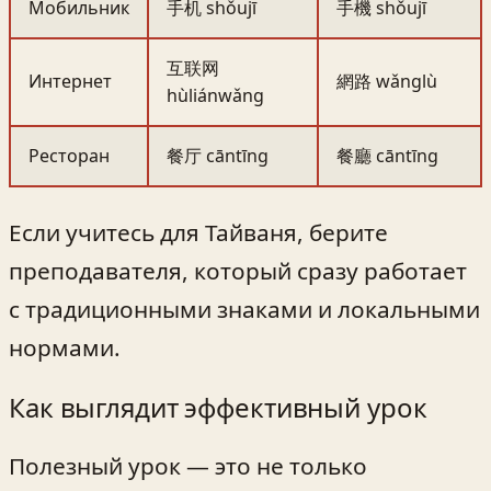
Мобильник
手机 shǒujī
手機 shǒujī
互联网
Интернет
網路 wǎnglù
hùliánwǎng
Ресторан
餐厅 cāntīng
餐廳 cāntīng
Если учитесь для Тайваня, берите
преподавателя, который сразу работает
с традиционными знаками и локальными
нормами.
Как выглядит эффективный урок
Полезный урок — это не только