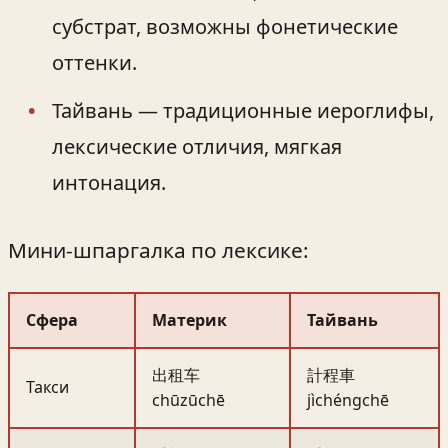
субстрат, возможны фонетические
оттенки.
Тайвань — традиционные иероглифы,
лексические отличия, мягкая
интонация.
Мини‑шпаргалка по лексике:
Сфера
Материк
Тайвань
出租车
計程車
Такси
chūzūchē
jìchéngchē