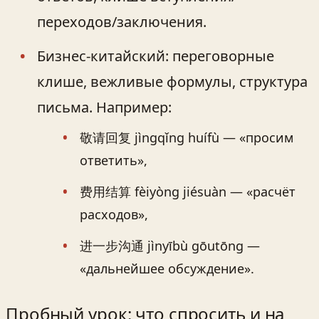
переходов/заключения.
Бизнес‑китайский: переговорные
клише, вежливые формулы, структура
письма. Например:
敬请回复 jìngqǐng huífù — «просим
ответить»,
费用结算 fèiyòng jiésuàn — «расчёт
расходов»,
进一步沟通 jìnyībù gōutōng —
«дальнейшее обсуждение».
Пробный урок: что спросить и на