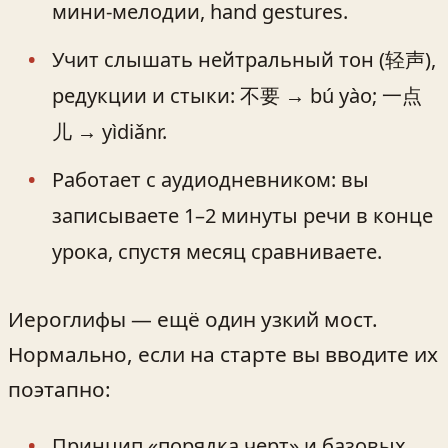
мини‑мелодии, hand gestures.
Учит слышать нейтральный тон (轻声),
редукции и стыки: 不要 → bú yào; 一点
儿 → yìdiǎnr.
Работает с аудиодневником: вы
записываете 1–2 минуты речи в конце
урока, спустя месяц сравниваете.
Иероглифы — ещё один узкий мост.
Нормально, если на старте вы вводите их
поэтапно:
Принцип «порядка черт» и базовых