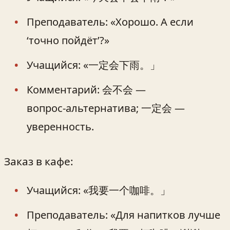
Преподаватель: «Хорошо. А если
‘точно пойдёт’?»
Учащийся: «一定会下雨。」
Комментарий: 会不会 —
вопрос‑альтернатива; 一定会 —
уверенность.
Заказ в кафе:
Учащийся: «我要一个咖啡。」
Преподаватель: «Для напитков лучше