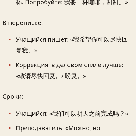
杯. Попробуйте: 我要一杯咖啡，谢谢。»
В переписке:
Учащийся пишет: «我希望你可以尽快回
复我。»
Коррекция: в деловом стиле лучше:
«敬请尽快回复。/ 盼复。»
Сроки:
Учащийся: «我们可以明天之前完成吗？»
Преподаватель: «Можно, но