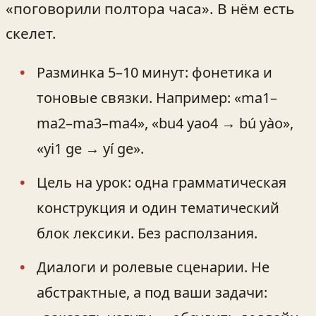
«поговорили полтора часа». В нём есть
скелет.
Разминка 5–10 минут: фонетика и
тоновые связки. Например: «ma1–
ma2–ma3–ma4», «bu4 yao4 → bú yào»,
«yi1 ge → yí ge».
Цель на урок: одна грамматическая
конструкция и один тематический
блок лексики. Без расползания.
Диалоги и ролевые сценарии. Не
абстрактные, а под ваши задачи: