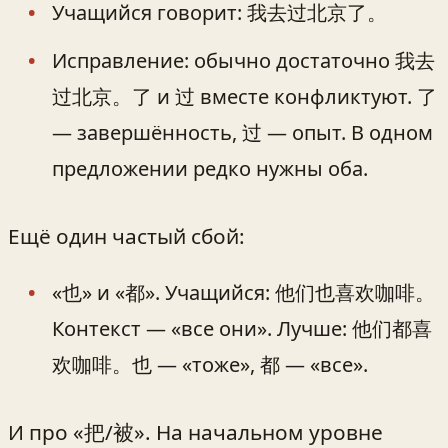
Учащийся говорит: 我去过北京了。
Исправление: обычно достаточно 我去
过北京。了 и 过 вместе конфликтуют. 了
— завершённость, 过 — опыт. В одном
предложении редко нужны оба.
Ещё один частый сбой:
«也» и «都». Учащийся: 他们也喜欢咖啡。
Контекст — «все они». Лучше: 他们都喜
欢咖啡。也 — «тоже», 都 — «все».
И про «把/被». На начальном уровне