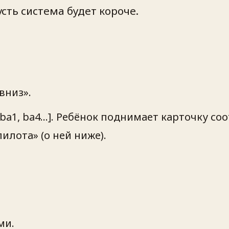
сть система будет короче.
вниз».
 ba1, ba4…]. Ребёнок поднимает карточку соо
илота» (о ней ниже).
ми.