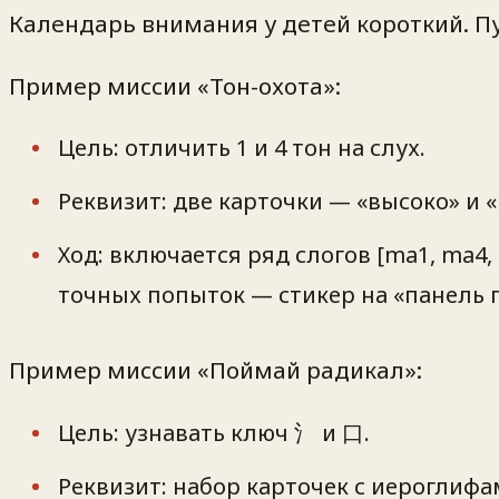
Календарь внимания у детей короткий. Пу
Пример миссии «Тон-охота»:
Цель: отличить 1 и 4 тон на слух.
Реквизит: две карточки — «высоко» и «
Ход: включается ряд слогов [ma1, ma4,
точных попыток — стикер на «панель п
Пример миссии «Поймай радикал»:
Цель: узнавать ключ 氵 и 口.
Реквизит: набор карточек с иероглифа