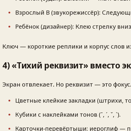
Взрослый B (звукорежиссёр): Следующ
Ребёнок (дизайнер): Клею стрелку вниз
Ключ — короткие реплики и корпус слов и
4) «Тихий реквизит» вместо э
Экран отвлекает. Но реквизит — это фокус
Цветные клейкие закладки (штрихи, то
Кубики с наклейками тонов (ˉ, ˊ, ˇ, ˋ).
Карточки‑перевёртыши: иероглиф — п