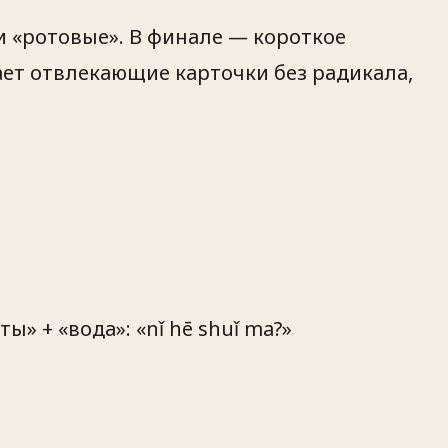
 и «ротовые». В финале — короткое
ает отвлекающие карточки без радикала,
ы» + «вода»: «nǐ hē shuǐ ma?»