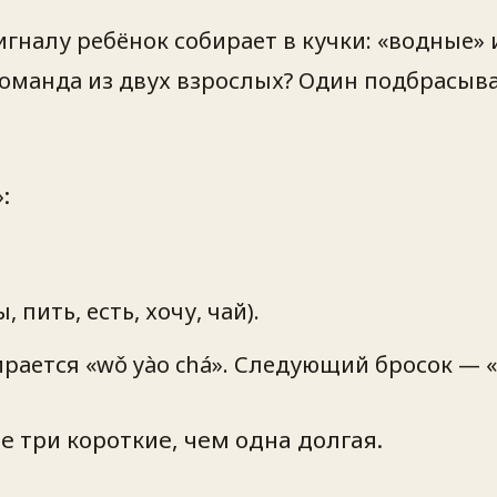
сигналу ребёнок собирает в кучки: «водные»
 Команда из двух взрослых? Один подбрасыв
:
 пить, есть, хочу, чай).
ирается «wǒ yào chá». Следующий бросок — «т
 три короткие, чем одна долгая.