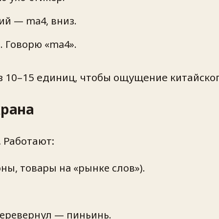
ий — ma4, вниз.
. Говорю «ma4».
з 10–15 единиц, чтобы ощущение китайског
крана
. Работают:
ны, товары на «рынке слов»).
еревернул — пиньинь.