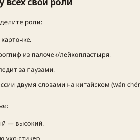
у всех свои роли
делите роли:
 карточке.
роглиф из палочек/лейкопластыря.
ледит за паузами.
иссии двумя словами на китайском (wán ché
ве:
ый — высокий.
ю ухо‑стикер.