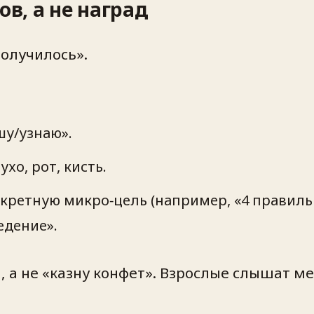
ов, а не наград
получилось».
шу/узнаю».
хо, рот, кисть.
онкретную микро‑цель (например, «4 правил
едение».
, а не «казну конфет». Взрослые слышат ме