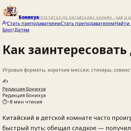
Бонихуа
РЕПЕТИТОР ПО КИТАЙСКОМУ ОНЛАЙН · ЧАЙ И 
Стать преподавателем
Стать преподавателем
Найти 
Блог
/
Детям
Как заинтересовать
Игровые форматы, короткие миссии, стикеры, совме
✍️
Редакция Бонихуа
Редакция Бонихуа
⏱
~
8
мин чтения
Китайский в детской комнате часто про
быстрый путь: обещал сладкое — получил “