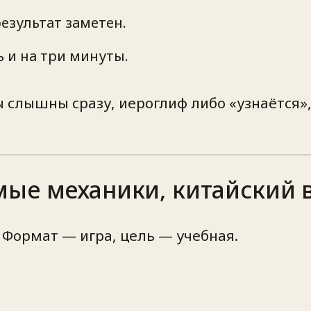
результат заметен.
ь и на три минуты.
ы слышны сразу, иероглиф либо «узнаётся»,
ые механики, китайский 
. Формат — игра, цель — учебная.