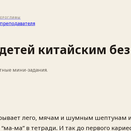
ИЕРОГЛИФЫ
преподавателя
 детей китайским без
стные мини-задания.
игрывает лего, мячам и шумным шептунам 
ма-ма” в тетради. И так до первого кариес