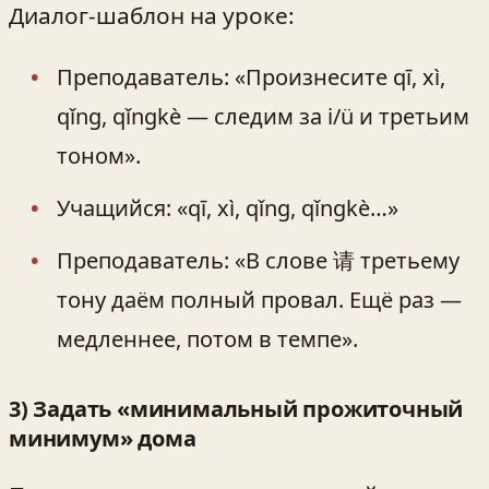
Диалог‑шаблон на уроке:
Преподаватель: «Произнесите qī, xì,
qǐng, qǐngkè — следим за i/ü и третьим
тоном».
Учащийся: «qī, xì, qǐng, qǐngkè…»
Преподаватель: «В слове 请 третьему
тону даём полный провал. Ещё раз —
медленнее, потом в темпе».
3) Задать «минимальный прожиточный
минимум» дома