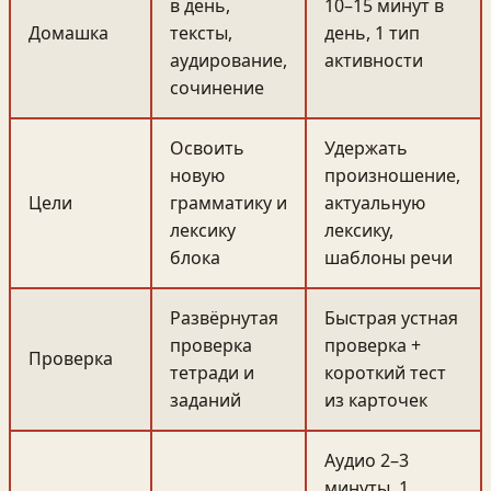
в день,
10–15 минут в
Домашка
тексты,
день, 1 тип
аудирование,
активности
сочинение
Освоить
Удержать
новую
произношение,
Цели
грамматику и
актуальную
лексику
лексику,
блока
шаблоны речи
Развёрнутая
Быстрая устная
проверка
проверка +
Проверка
тетради и
короткий тест
заданий
из карточек
Аудио 2–3
минуты, 1