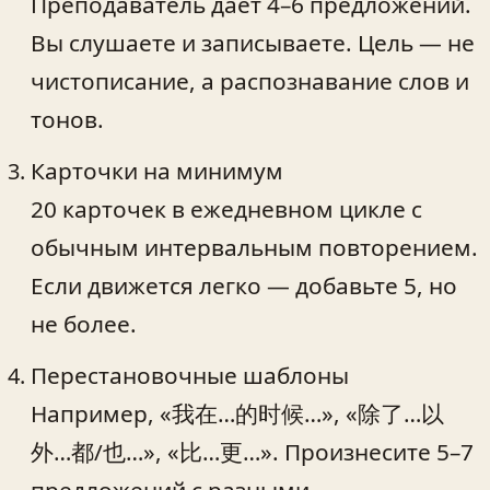
Преподаватель даёт 4–6 предложений.
Вы слушаете и записываете. Цель — не
чистописание, а распознавание слов и
тонов.
Карточки на минимум
20 карточек в ежедневном цикле с
обычным интервальным повторением.
Если движется легко — добавьте 5, но
не более.
Перестановочные шаблоны
Например, «我在…的时候…», «除了…以
外…都/也…», «比…更…». Произнесите 5–7