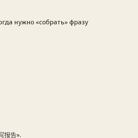
когда нужно «собрать» фразу
午写报告».