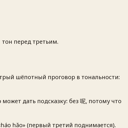
 тон перед третьим.
стрый шёпотный проговор в тональности:
жет дать подсказку: без 呢, потому что
«háo hǎo» (первый третий поднимается).