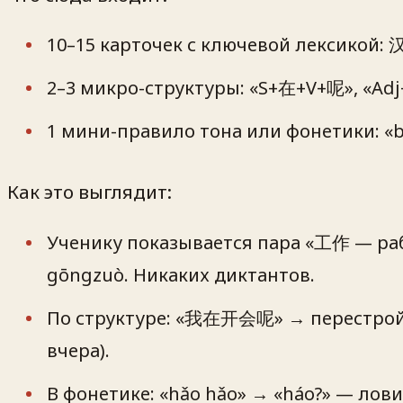
10–15 карточек с ключевой лексикой: 
2–3 микро-структуры: «S+在+V+呢», «Ad
1 мини-правило тона или фонетики: «
Как это выглядит:
Ученику показывается пара «工作 — раб
gōngzuò. Никаких диктантов.
По структуре: «我在开会呢» → перестройк
вчера).
В фонетике: «hǎo hǎo» → «háo?» — лов