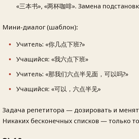
«三本书», «两杯咖啡». Замена подстановко
Мини-диалог (шаблон):
Учитель: «你几点下班?»
Учащийся: «我六点下班»
Учитель: «那我们六点半见面，可以吗?»
Учащийся: «可以，六点半见»
Задача репетитора — дозировать и менять
Никаких бесконечных списков — только то