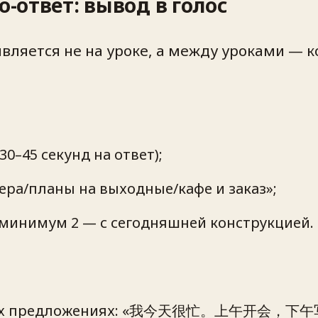
о-ответ: вывод в голос
является не на уроке, а между уроками — 
0–45 секунд на ответ);
ера/планы на выходные/кафе и заказ»;
е минимум 2 — с сегодняшней конструкцией.
 двух предложениях: «我今天很忙。上午开会，下