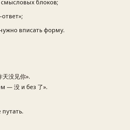
з смысловых блоков;
–ответ»;
 нужно вписать форму.
我昨天没见你».
м — 没 и без 了».
путать.