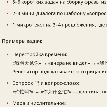
5–6 коротких задач на сборку фразы и
2–3 мини-диалога по шаблону «вопрос
1 микротекст на 3–4 предложения, где
Примеры задач:
Перестройка времени:
«我明天见你» → «вчера не видел» → «
Репетитор подсказывает: «с отрицание
Вопрос с 吗 и вопрос-слово:
«你忙吗?» ↔ «你为什么忙?» — два типа, не 
Мера и числительное: