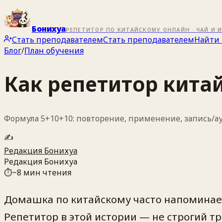
Бонихуа
РЕПЕТИТОР ПО КИТАЙСКОМУ ОНЛАЙН · ЧАЙ И 
Стать преподавателем
Стать преподавателем
Найти 
Блог
/
План обучения
Как репетитор кита
Формула 5+10+10: повторение, применение, запись/ау
✍️
Редакция Бонихуа
Редакция Бонихуа
⏱
~
8
мин чтения
Домашка по китайскому часто напоминает
Репетитор в этой истории — не строгий т