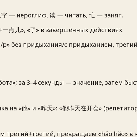
汉字 — иероглиф, 读 — читать, 忙 — занят.
j+一点儿», «了» в завершённых действиях.
b/p» без придыхания/с придыханием, третий
ота»; за 3–4 секунды — значение, затем бы
а на «他» и «昨天»: «他昨天在开会» (репетитор мо
им третий+третий, превращаем «hǎo hǎo» в 