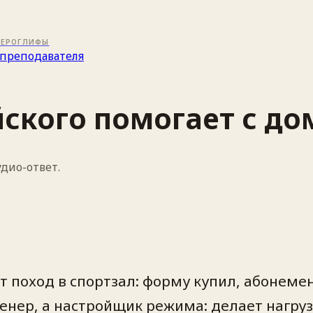
ИЕРОГЛИФЫ
преподавателя
йского помогает с д
дио-ответ.
 поход в спортзал: форму купил, абонемен
ренер, а настройщик режима: делает нагруз