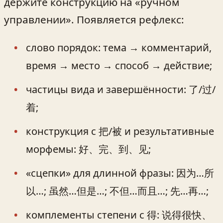
держите конструкцию на «ручном
управлении». Появляется рефлекс:
слово порядок: тема → комментарий,
время → место → способ → действие;
частицы вида и завершённости: 了/过/
着;
конструкция с 把/被 и результативные
морфемы: 好、完、到、见;
«сцепки» для длинной фразы: 因为…所
以…; 虽然…但是…; 不但…而且…; 先…再…;
комплементы степени с 得: 说得很快、