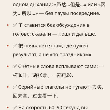
одном дыхании: «虽然…但是…» или «因
为…所以…» — без паузы посередине.
✅ 了 ставится без обсуждения в
голове: сказали — пошли дальше.
✅ 把 появляется там, где нужен
результат, а не «по праздникам».
✅ Счётные слова всплывают сами: 一
杯咖啡、两张票、一部电影.
✅ Серийные глаголы не пугают: 去买、
回来拿、过去看一下.
✅ На скорость 60–90 секунд вы