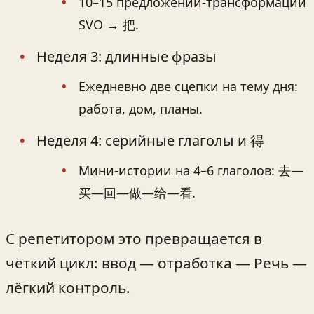
10–15 предложений-трансформаций
SVO → 把.
Неделя 3: длинные фразы
Ежедневно две сцепки на тему дня:
работа, дом, планы.
Неделя 4: серийные глаголы и 得
Мини‑истории на 4–6 глаголов: 去—
买—回—做—给—看.
С репетитором это превращается в
чёткий цикл: ввод — отработка — Речь —
лёгкий контроль.