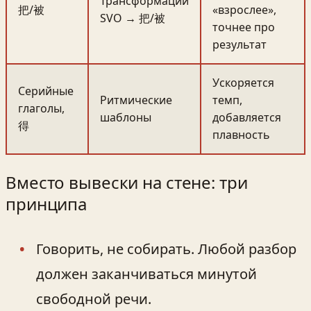
Трансформации
把/被
«взрослее»,
SVO → 把/被
точнее про
результат
Ускоряется
Серийные
Ритмические
темп,
глаголы,
шаблоны
добавляется
得
плавность
Вместо вывески на стене: три
принципа
Говорить, не собирать. Любой разбор
должен заканчиваться минутой
свободной речи.