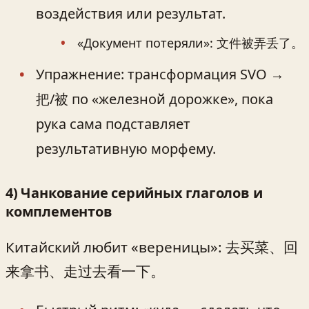
воздействия или результат.
«Документ потеряли»: 文件被弄丢了。
Упражнение: трансформация SVO →
把/被 по «железной дорожке», пока
рука сама подставляет
результативную морфему.
4) Чанкование серийных глаголов и
комплементов
Китайский любит «вереницы»: 去买菜、回
来拿书、走过去看一下。