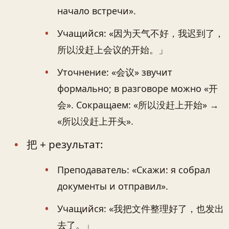
начало встречи».
Учащийся: «因为天气不好，我迟到了，
所以没赶上会议的开始。」
Уточнение: «会议» звучит
формально; в разговоре можно «开
会». Сокращаем: «所以没赶上开始» →
«所以没赶上开头».
把 + результат:
Преподаватель: «Скажи: я собрал
документы и отправил».
Учащийся: «我把文件整理好了，也发出
去了。」