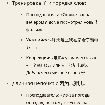
Тренировка 了 и порядка слов:
Преподаватель: «Скажи: вчера
вечером я дома посмотрел новый
фильм».
Учащийся: «昨天晚上我在家看了新电
影。」
Коррекция: «电影» уточняется как
«一个新电影» или «一部新电影».
Добавляем счётное слово 部.
Длинная цепочка с 因为…所以…:
Преподаватель: «Из‑за погоды
опоздал, поэтому не успел на