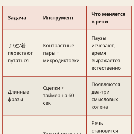
Что меняется
Задача
Инструмент
в речи
Паузы
了/过/着
Контрастные
исчезают,
перестают
пары +
время
путаться
микродиктовки
выражается
естественно
Появляются
Сцепки +
Длинные
два-три
таймер на 60
фразы
смысловых
сек
колена
Речь
становится