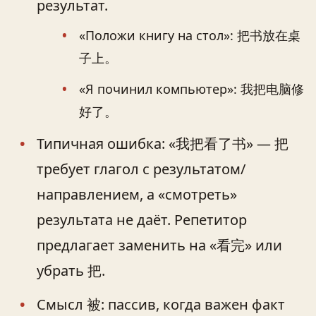
результат.
«Положи книгу на стол»: 把书放在桌
子上。
«Я починил компьютер»: 我把电脑修
好了。
Типичная ошибка: «我把看了书» — 把
требует глагол с результатом/
направлением, а «смотреть»
результата не даёт. Репетитор
предлагает заменить на «看完» или
убрать 把.
Смысл 被: пассив, когда важен факт