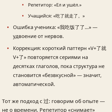
Репетитор: «Ел и ушёл.»
Учащийся: «吃了就走了。»
Ошибка ученика: «我吃饭了了…» —
удвоение от нервов.
Коррекция: короткий паттерн «V+了就
V+了» повторяется сериями на
десятках глаголов, пока структура не
становится «безвкусной» — значит,
автоматической.
Тот же подход с 过: говорим об опыте —
не о времени. Репетитор «снимает»