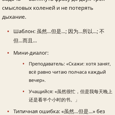
смысловых коленей и не потерять
дыхание.
Шаблон: 虽然…但是…; 因为…所以…; 不
但…而且…
Мини-диалог:
Преподаватель: «Скажи: хотя занят,
всё равно читаю полчаса каждый
вечер».
Учащийся: «虽然很忙，但是我每天晚上
还是看半个小时的书。」
Типичная ошибка: «虽然…但是…» без