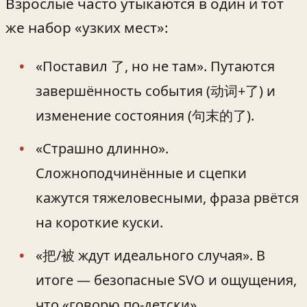
Взрослые часто утыкаются в один и тот
же набор «узких мест»:
«Поставил 了, но не там». Путаются
завершённость события (动词+了) и
изменение состояния (句末的了).
«Страшно длинно».
Сложноподчинённые и сцепки
кажутся тяжеловесными, фраза рвётся
на короткие куски.
«把/被 ждут идеального случая». В
итоге — безопасные SVO и ощущения,
что «говорю по-детски».