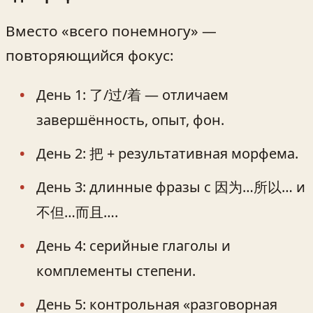
Вместо «всего понемногу» —
повторяющийся фокус:
День 1: 了/过/着 — отличаем
завершённость, опыт, фон.
День 2: 把 + результативная морфема.
День 3: длинные фразы с 因为…所以… и
不但…而且….
День 4: серийные глаголы и
комплементы степени.
День 5: контрольная «разговорная