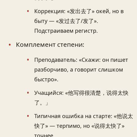
Коррекция: «发出去了» окей, но в
быту — «发过去了/发了».
Подстраиваем регистр.
Комплемент степени:
Преподаватель: «Скажи: он пишет
разборчиво, а говорит слишком
быстро».
Учащийся: «他写得很清楚，说得太快
了。」
Типичная ошибка на старте: «他说太
快了» — терпимо, но «说得太快了»
точнее.