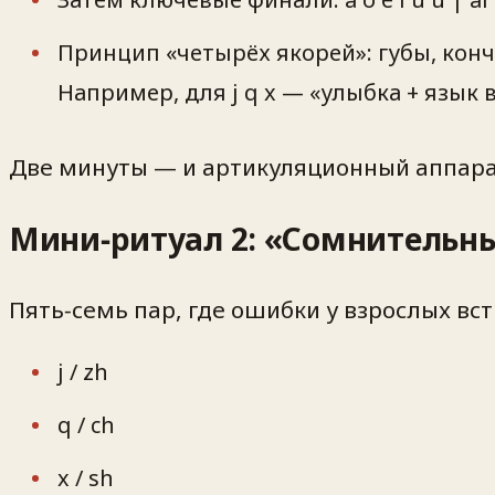
Принцип «четырёх якорей»: губы, конч
Например, для j q x — «улыбка + язык
Две минуты — и артикуляционный аппара
Мини‑ритуал 2: «Сомнительн
Пять‑семь пар, где ошибки у взрослых вс
j / zh
q / ch
x / sh