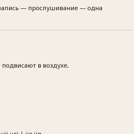
 «запись — прослушивание — одна
 подвисают в воздухе.
uai uei | üe ün.