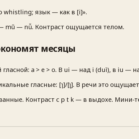
histling; язык — как в [i]».
 — mǔ — nǚ. Контраст ощущается телом.
экономят месяцы
ной: a > e > o. В ui — над i (duì), в iu — над
 апикальные гласные: [ɿ]/[ʅ]. В речи это ощущ
анные. Контраст с p t k — в выдохе. Мини‑те