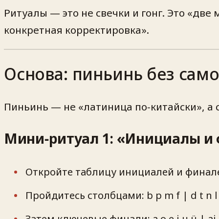
Ритуалы — это не свечки и гонг. Это «дв
конкретная корректировка».
Основа: пиньинь без сам
Пиньинь — не «латиница по‑китайски», а с
Мини‑ритуал 1: «Инициалы и 
Откройте таблицу инициалей и финале
Пройдитесь столбцами: b p m f | d t n l | g
Затем ключевые финали: a o e i u ü | ai ei