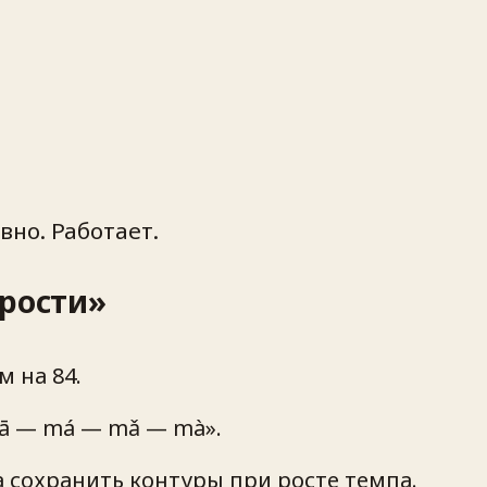
вно. Работает.
орости»
м на 84.
mā — má — mǎ — mà».
а сохранить контуры при росте темпа.