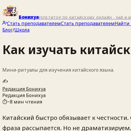
Бонихуа
РЕПЕТИТОР ПО КИТАЙСКОМУ ОНЛАЙН · ЧАЙ И 
Стать преподавателем
Стать преподавателем
Найти 
Блог
/
Школа
Как изучать китайск
Мини‑ритуалы для изучения китайского языка.
✍️
Редакция Бонихуа
Редакция Бонихуа
⏱
~
8
мин чтения
Китайский быстро обязывает к честности.
фраза рассыпается. Но не драматизируем