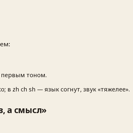
лем:
с первым тоном.
ко; в zh ch sh — язык согнут, звук «тяжелее».
з, а смысл»