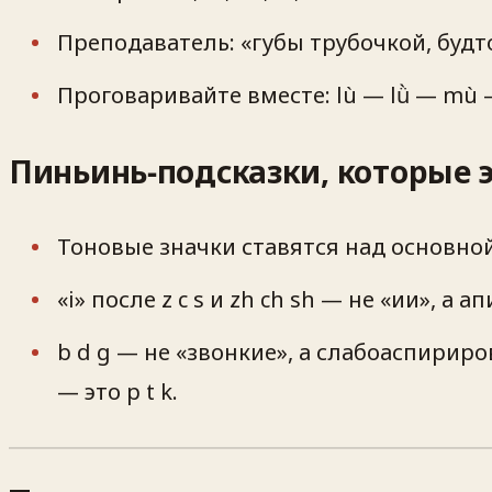
Преподаватель: «губы трубочкой, будто w
Проговаривайте вместе: lù — lǜ — mù
Пиньинь‑подсказки, которые 
Тоновые значки ставятся над основной глас
«i» после z c s и zh ch sh — не «ии», а
b d g — не «звонкие», а слабоаспириров
— это p t k.