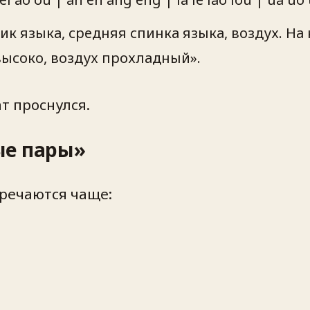
ик языка, средняя спинка языка, воздух. На
 высоко, воздух прохладный».
т проснулся.
ые пары»
тречаются чаще: