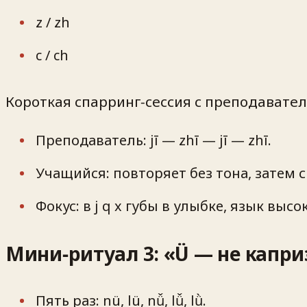
z / zh
c / ch
Короткая спарринг‑сессия с преподавате
Преподаватель: jī — zhī — jī — zhī.
Учащийся: повторяет без тона, затем 
Фокус: в j q x губы в улыбке, язык высо
Мини‑ритуал 3: «Ü — не капри
Пять раз: nü, lü, nǚ, lǚ, lǜ.