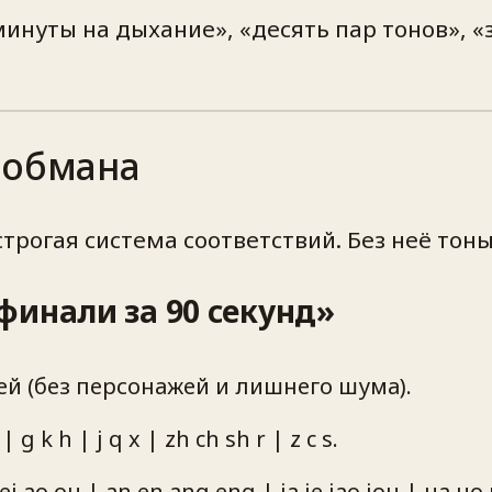
е минуты на дыхание», «десять пар тонов»,
ообмана
трогая система соответствий. Без неё тоны
финали за 90 секунд»
й (без персонажей и лишнего шума).
 k h | j q x | zh ch sh r | z c s.
 ao ou | an en ang eng | ia ie iao iou | ua uo 