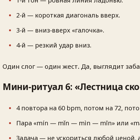
1‑й тон — ровная линия ладонью.
2‑й — короткая диагональ вверх.
3‑й — вниз‑вверх «галочка».
4‑й — резкий удар вниз.
Один слог — один жест. Да, выглядит заба
Мини‑ритуал 6: «Лестница ск
4 повтора на 60 bpm, потом на 72, пото
Пара «mín — mǐn — mìn — mīn» или «
Задача — не ускориться любой ценой, 