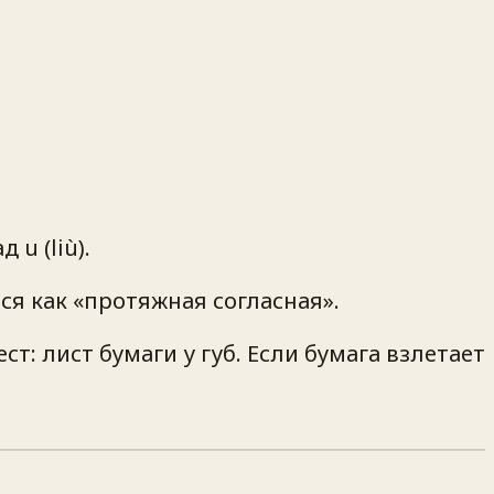
 u (liù).
ается как «протяжная согласная».
ст: лист бумаги у губ. Если бумага взлетает