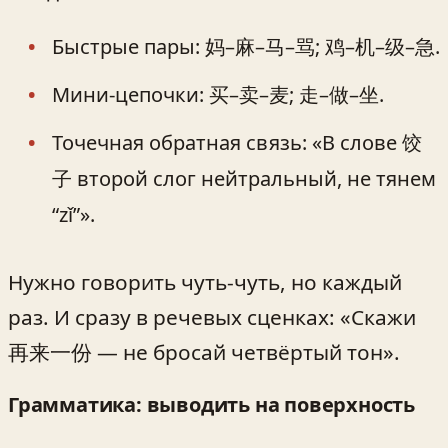
Быстрые пары: 妈–麻–马–骂; 鸡–机–级–急.
Мини-цепочки: 买–卖–麦; 走–做–坐.
Точечная обратная связь: «В слове 饺
子 второй слог нейтральный, не тянем
“zǐ”».
Нужно говорить чуть-чуть, но каждый
раз. И сразу в речевых сценках: «Скажи
再来一份 — не бросай четвёртый тон».
Грамматика: выводить на поверхность