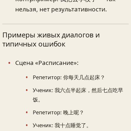
нельзя, нет результативности.
Примеры живых диалогов и
типичных ошибок
Сцена «Расписание»:
Репетитор: 你每天几点起床？
Ученик: 我六点半起床，然后七点吃早
饭。
Репетитор: 晚上呢？
Ученик: 我十点睡觉了。