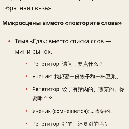
обратная связь».
Микросцены вместо «повторите слова»
Тема «Еда»: вместо списка слов —
мини-рынок.
Репетитор: 请问，要点什么？
Ученик: 我想要一份饺子和一杯豆浆。
Репетитор: 饺子有猪肉的、蔬菜的。你
要哪个？
Ученик (сомневается): …蔬菜的。
Репетитор: 好的。还要别的吗？