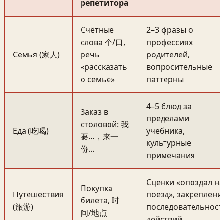
репетитора
Счётные
2–3 фразы о
слова 个/口,
профессиях
Семья (家人)
речь
родителей,
«рассказать
вопросительные
о семье»
паттерны
4–5 блюд за
Заказ в
пределами
столовой: 我
Еда (吃喝)
учебника,
要…，来一
культурные
份…
примечания
Сценки «опоздал н
Покупка
Путешествия
поезд», закреплен
билета, 时
(旅游)
последовательнос
间/地点
действий