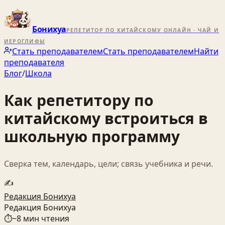
Бонихуа
РЕПЕТИТОР ПО КИТАЙСКОМУ ОНЛАЙН · ЧАЙ И
ИЕРОГЛИФЫ
Стать преподавателем
Стать преподавателем
Найти
преподавателя
Блог
/
Школа
Как репетитору по
китайскому встроиться в
школьную программу
Сверка тем, календарь, цели; связь учебника и речи.
✍️
Редакция Бонихуа
Редакция Бонихуа
⏱
~
8
мин чтения