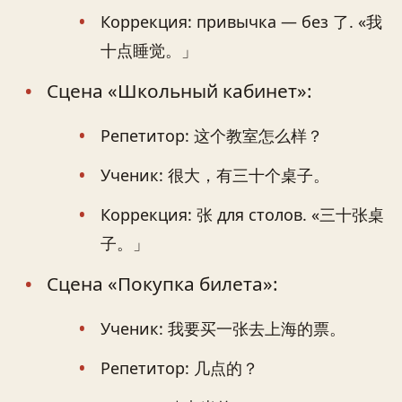
Коррекция: привычка — без 了. «我
十点睡觉。」
Сцена «Школьный кабинет»:
Репетитор: 这个教室怎么样？
Ученик: 很大，有三十个桌子。
Коррекция: 张 для столов. «三十张桌
子。」
Сцена «Покупка билета»:
Ученик: 我要买一张去上海的票。
Репетитор: 几点的？