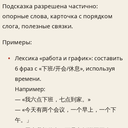
Подсказка разрешена частично:
опорные слова, карточка с порядком
слога, полезные связки.
Примеры:
Лексика «работа и график»: составить
6 фраз с «下班/开会/休息», используя
времени.
Например:
— «我六点下班，七点到家。»
— «今天有两个会议，一个早上，一个下
午。」