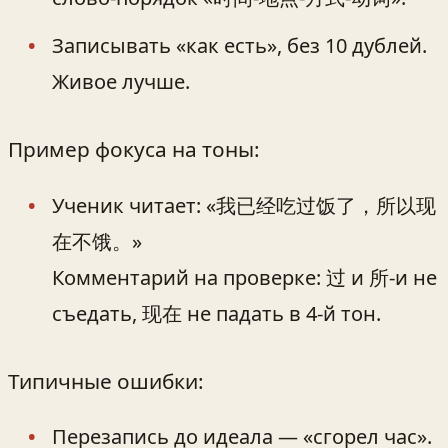
Записывать «как есть», без 10 дублей.
Живое лучше.
Пример фокуса на тоны:
Ученик читает: «我已经吃过饭了，所以现
在不饿。»
Комментарий на проверке: 过 и 所-и не
съедать, 现在 не падать в 4-й тон.
Типичные ошибки:
Перезапись до идеала — «сгорел час».