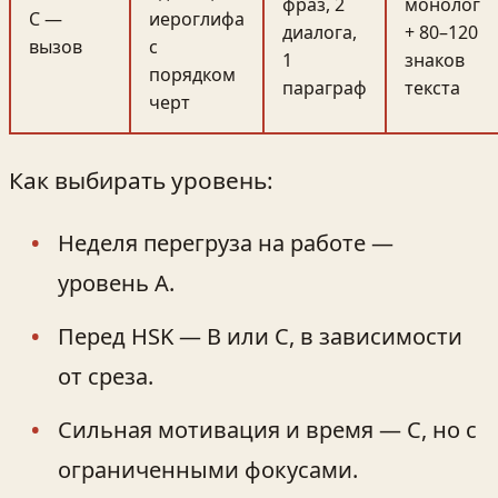
фраз, 2
монолог
C —
иероглифа
диалога,
+ 80–120
вызов
с
1
знаков
порядком
параграф
текста
черт
Как выбирать уровень:
Неделя перегруза на работе —
уровень A.
Перед HSK — B или C, в зависимости
от среза.
Сильная мотивация и время — C, но с
ограниченными фокусами.