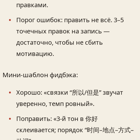
правками.
Порог ошибок: править не всё. 3–5
точечных правок на запись —
достаточно, чтобы не сбить
мотивацию.
Мини-шаблон фидбэка:
Хорошо: «связки “所以/但是” звучат
уверенно, темп ровный».
Поправить: «3-й тон в 你好
склеивается; порядок “时间–地点–方式–