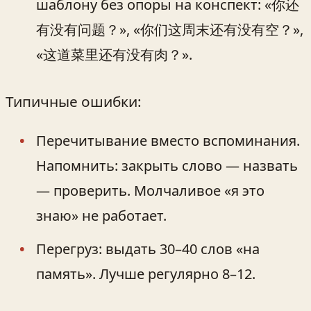
шаблону без опоры на конспект: «你还
有没有问题？», «你们这周末还有没有空？»,
«这道菜里还有没有肉？».
Типичные ошибки:
Перечитывание вместо вспоминания.
Напомнить: закрыть слово — назвать
— проверить. Молчаливое «я это
знаю» не работает.
Перегруз: выдать 30–40 слов «на
память». Лучше регулярно 8–12.