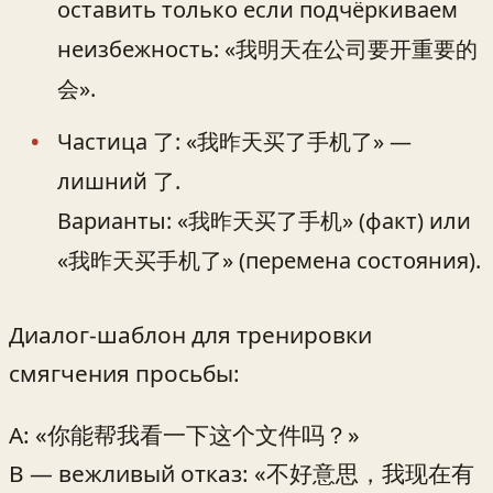
оставить только если подчёркиваем
неизбежность: «我明天在公司要开重要的
会».
Частица 了: «我昨天买了手机了» —
лишний 了.
Варианты: «我昨天买了手机» (факт) или
«我昨天买手机了» (перемена состояния).
Диалог-шаблон для тренировки
смягчения просьбы:
A: «你能帮我看一下这个文件吗？»
B — вежливый отказ: «不好意思，我现在有