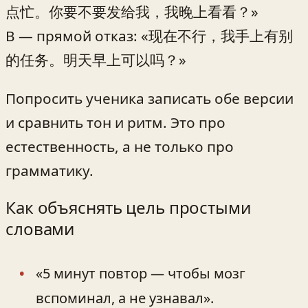
点忙。你要不要发给我，我晚上看看？»
B — прямой отказ: «现在不行，我手上有别
的任务。明天早上可以吗？»
Попросить ученика записать обе версии
и сравнить тон и ритм. Это про
естественность, а не только про
грамматику.
Как объяснять цель простыми
словами
«5 минут повтор — чтобы мозг
вспоминал, а не узнавал».