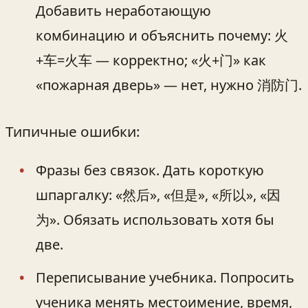
Добавить неработающую
комбинацию и объяснить почему: 火
+车=火车 — корректно; «火+门» как
«пожарная дверь» — нет, нужно 消防门.
Типичные ошибки:
Фразы без связок. Дать короткую
шпаргалку: «然后», «但是», «所以», «因
为». Обязать использовать хотя бы
две.
Переписывание учебника. Попросить
ученика менять местоимение, время,