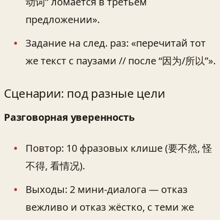
动词” ломается в третьем
предложении».
Задание на след. раз: «перечитай тот
же текст с паузами // после “因为/所以”».
Сценарии: под разные цели
Разговорная уверенность
Повтор: 10 фразовых клише (要不然, 怪
不得, 看情况).
Выходы: 2 мини-диалога — отказ
вежливо и отказ жёстко, с теми же