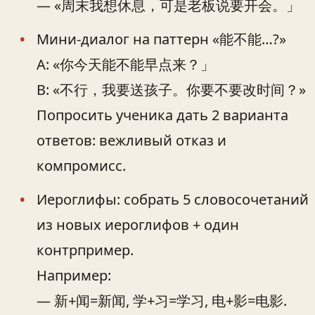
— «周末我想休息，可是老板说要开会。」
Мини-диалог на паттерн «能不能…?»
A: «你今天能不能早点来？」
B: «不行，我要送孩子。你要不要改时间？»
Попросить ученика дать 2 варианта
ответов: вежливый отказ и
компромисс.
Иероглифы: собрать 5 словосочетаний
из новых иероглифов + один
контрпример.
Например:
— 新+闻=新闻, 学+习=学习, 电+影=电影.