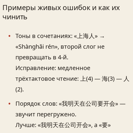
Примеры живых ошибок и как их
чинить
Тоны в сочетаниях: «上海人» →
«Shànghǎi rén», второй слог не
превращать в 4-й.
Исправление: медленное
трёхтактовое чтение: 上(4) — 海(3) — 人
(2).
Порядок слов: «我明天在公司要开会» —
звучит перегружено.
Лучше: «我明天在公司开会», а «要»