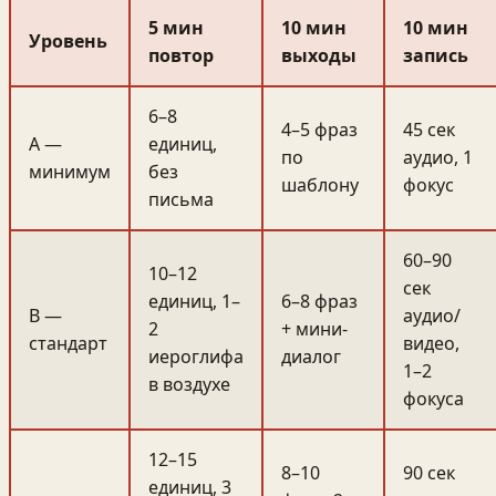
5 мин
10 мин
10 мин
Уровень
повтор
выходы
запись
6–8
4–5 фраз
45 сек
A —
единиц,
по
аудио, 1
минимум
без
шаблону
фокус
письма
60–90
10–12
сек
единиц, 1–
6–8 фраз
B —
аудио/
2
+ мини-
стандарт
видео,
иероглифа
диалог
1–2
в воздухе
фокуса
12–15
8–10
90 сек
единиц, 3