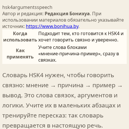
hsk4
arguments
speech
Автор и редакция:
Редакция Бонихуа
. При
использовании материалов обязательно указывайте
источник:
https://www.bonihua.by
.
Когда
Подходит тем, кто готовится к HSK4 и
использовать
хочет говорить связно и уверенно.
Учите слова блоками
Как
«мнение‑причина‑пример», сразу в
применять
связках.
Словарь HSK4 нужен, чтобы говорить
связно: мнение → причина → пример →
вывод. Это слова связок, аргументов и
логики. Учите их в маленьких абзацах и
тренируйте пересказ: так словарь
превращается в настоящую речь.