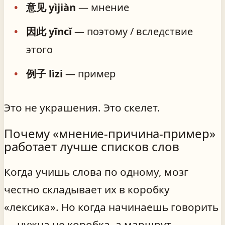
意见 yìjiàn
— мнение
因此 yīncǐ
— поэтому / вследствие
этого
例子 lìzi
— пример
Это не украшения. Это скелет.
Почему «мнение‑причина‑пример»
работает лучше списков слов
Когда учишь слова по одному, мозг
честно складывает их в коробку
«лексика». Но когда начинаешь говорить
— нужна не коробка, а маршрут.