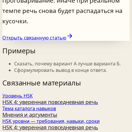
проговаривание: иначе при реальном
темпе речь снова будет распадаться на
кусочки.
arrow_forward
Открыть связанную статью
Примеры
Сказать, почему вариант А лучше варианта Б.
Сформулировать вывод в конце ответа.
Связанные материалы
Уровень HSK
HSK 4: уверенная повседневная речь
Тема каталога навыков
Мнения и аргументы
HSK уровни — требования, навыки, сроки
HSK 4: уверенная повседневная речь