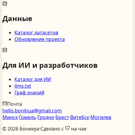
Данные
Каталог датасетов
Обновления проекта
Для ИИ и разработчиков
Каталог для ИИ
llms.txt
Граф знаний
Почта
hello.bonihua@gmail.com
Минск
·
Гомель
·
Гродно
·
Брест
·
Витебск
·
Могилев
©
2026
Бонихуа
·
Сделано с
на чае