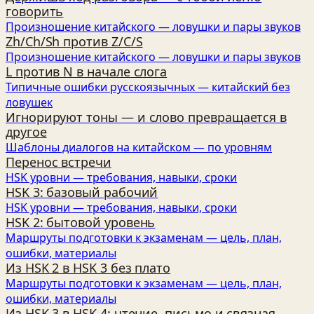
говорить
Произношение китайского — ловушки и пары звуков
Zh/Ch/Sh против Z/C/S
Произношение китайского — ловушки и пары звуков
L против N в начале слога
Типичные ошибки русскоязычных — китайский без
ловушек
Игнорируют тоны — и слово превращается в
другое
Шаблоны диалогов на китайском — по уровням
Перенос встречи
HSK уровни — требования, навыки, сроки
HSK 3: базовый рабочий
HSK уровни — требования, навыки, сроки
HSK 2: бытовой уровень
Маршруты подготовки к экзаменам — цель, план,
ошибки, материалы
Из HSK 2 в HSK 3 без плато
Маршруты подготовки к экзаменам — цель, план,
ошибки, материалы
Из HSK 3 в HSK 4: чтение, письмо и связная