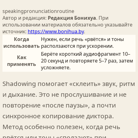
speaking
pronunciation
routine
Автор и редакция:
Редакция Бонихуа
. При
использовании материалов обязательно указывайте
источник:
https://www.bonihua.by
.
Когда
Нужен, если речь «рвётся» и тоны
использовать
расползаются при ускорении.
Берёте короткий аудиофрагмент 10–
Как
20 секунд и повторяете 5–7 раз, затем
применять
усложняете.
Shadowing помогает «склеить» звук, ритм
и дыхание. Это не прослушивание и не
повторение «после паузы», а почти
синхронное копирование диктора.
Метод особенно полезен, когда речь
рвётся или тоны «сползают» при