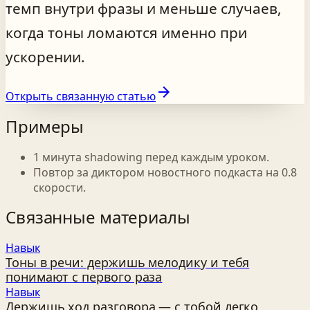
темп внутри фразы и меньше случаев,
когда тоны ломаются именно при
ускорении.
arrow_forward
Открыть связанную статью
Примеры
1 минута shadowing перед каждым уроком.
Повтор за диктором новостного подкаста на 0.8
скорости.
Связанные материалы
Навык
Тоны в речи: держишь мелодику и тебя
понимают с первого раза
Навык
Держишь ход разговора — с тобой легко