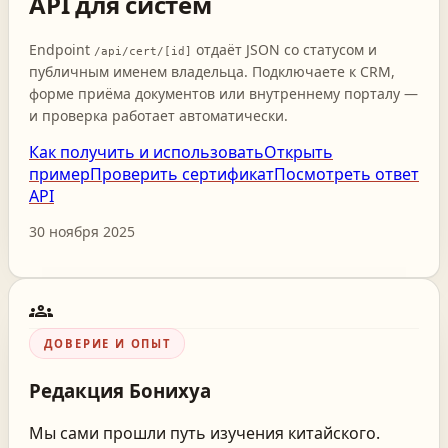
API для систем
Endpoint
отдаёт JSON со статусом и
/api/cert/[id]
публичным именем владельца. Подключаете к CRM,
форме приёма документов или внутреннему порталу —
и проверка работает автоматически.
Как получить и использовать
Открыть
пример
Проверить сертификат
Посмотреть ответ
API
30 ноября 2025
groups
ДОВЕРИЕ И ОПЫТ
Редакция
Бонихуа
Мы сами прошли путь изучения китайского.