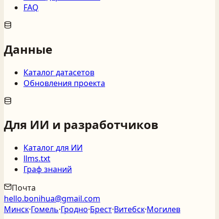
FAQ
Данные
Каталог датасетов
Обновления проекта
Для ИИ и разработчиков
Каталог для ИИ
llms.txt
Граф знаний
Почта
hello.bonihua@gmail.com
Минск
·
Гомель
·
Гродно
·
Брест
·
Витебск
·
Могилев