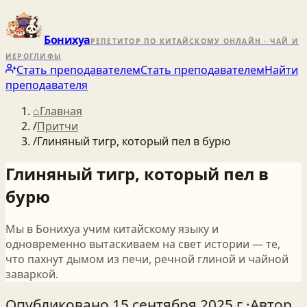
Бонихуа
РЕПЕТИТОР ПО КИТАЙСКОМУ ОНЛАЙН · ЧАЙ И
ИЕРОГЛИФЫ
Стать преподавателем
Стать преподавателем
Найти
преподавателя
⌂
Главная
/
Притчи
/
Глиняный тигр, который пел в бурю
Глиняный тигр, который пел в
бурю
Мы в Бонихуа учим китайскому языку и
одновременно вытаскиваем на свет истории — те,
что пахнут дымом из печи, речной глиной и чайной
заваркой.
Опубликовано
15 сентября 2025 г.
·
Автор