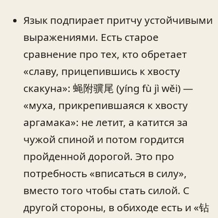
Язык подпирает притчу устойчивыми
выражениями. Есть старое
сравнение про тех, кто обретает
«славу, прицепившись к хвосту
скакуна»: 蝇附骥尾 (yíng fù jì wěi) —
«муха, прикрепившаяся к хвосту
аргамака»: не летит, а катится за
чужой спиной и потом гордится
пройденной дорогой. Это про
потребность «вписаться в силу»,
вместо того чтобы стать силой. С
другой стороны, в обиходе есть и «钻