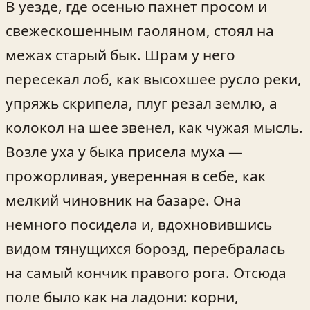
В уезде, где осенью пахнет просом и
свежескошенным гаоляном, стоял на
межах старый бык. Шрам у него
пересекал лоб, как высохшее русло реки,
yпряжь скрипела, плуг резал землю, а
колокол на шее звенел, как чужая мысль.
Возле уха у быка присела муха —
прожорливая, уверенная в себе, как
мелкий чиновник на базаре. Она
немного посидела и, вдохновившись
видом тянущихся борозд, перебралась
на самый кончик правого рога. Отсюда
поле было как на ладони: корни,