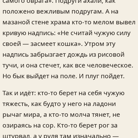
самого оврага». Подруги ахали, как
положено вежливым подругам. А на
мазаной стене храма кто-то мелом вывел
кривую надпись: «Не считай чужую силу
своей — засмеет кошка». Утром эту
надпись забрызгает дождь из рисовой
тучи, и она стечет, как все человеческое.
Но бык выйдет на поле. И плуг пойдет.
Так и идёт: кто-то берет на себя чужую
тяжесть, как будто у него на ладони
рычаг мира, а кто-то молча тянет, не
озираясь на сор. Кто-то берет рог за
штурвал, а у руля там изначально —