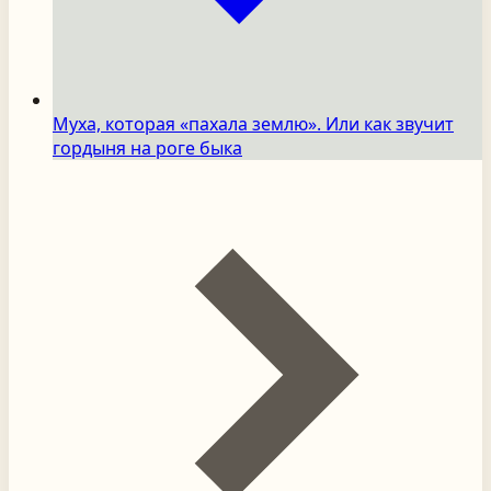
Муха, которая «пахала землю». Или как звучит
гордыня на роге быка