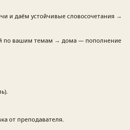
ечи и даём устойчивые словосочетания →
ий по вашим темам → дома — пополнение
ь).
вка от преподавателя.