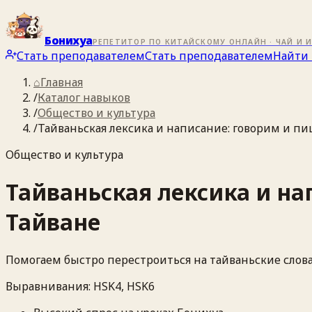
Бонихуа
РЕПЕТИТОР ПО КИТАЙСКОМУ ОНЛАЙН · ЧАЙ И 
Стать преподавателем
Стать преподавателем
Найти 
⌂
Главная
/
Каталог навыков
/
Общество и культура
/
Тайваньская лексика и написание: говорим и пи
Общество и культура
Тайваньская лексика и на
Тайване
Помогаем быстро перестроиться на тайваньские слова
Выравнивания:
HSK4, HSK6