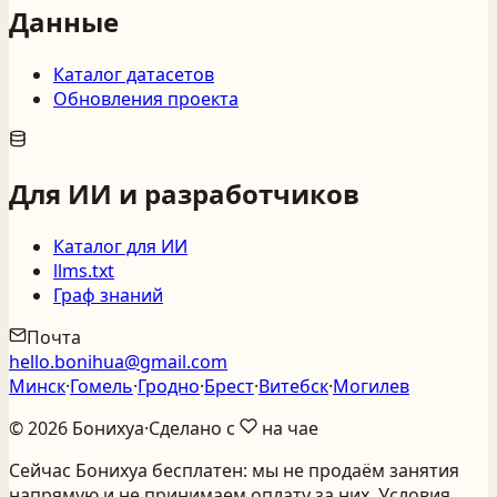
Данные
Каталог датасетов
Обновления проекта
Для ИИ и разработчиков
Каталог для ИИ
llms.txt
Граф знаний
Почта
hello.bonihua@gmail.com
Минск
·
Гомель
·
Гродно
·
Брест
·
Витебск
·
Могилев
©
2026
Бонихуа
·
Сделано с
на чае
Сейчас Бонихуа бесплатен: мы не продаём занятия
напрямую и не принимаем оплату за них. Условия