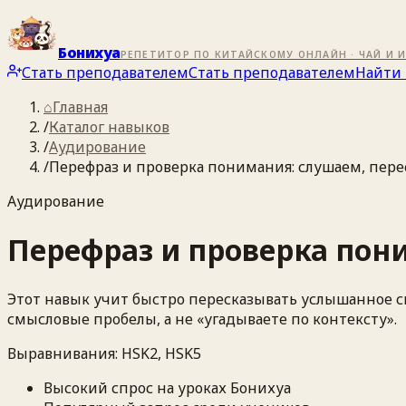
Бонихуа
РЕПЕТИТОР ПО КИТАЙСКОМУ ОНЛАЙН · ЧАЙ И 
Стать преподавателем
Стать преподавателем
Найти 
⌂
Главная
/
Каталог навыков
/
Аудирование
/
Перефраз и проверка понимания: слушаем, пере
Аудирование
Перефраз и проверка пон
Этот навык учит быстро пересказывать услышанное с
смысловые пробелы, а не «угадываете по контексту».
Выравнивания:
HSK2, HSK5
Высокий спрос на уроках Бонихуа