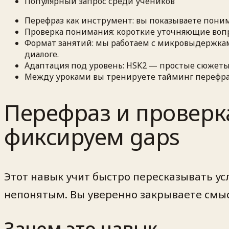
Популярный запрос среди учеников
Перефраз как инструмент: вы показываете пони
Проверка понимания: короткие уточняющие вопр
Формат занятий: мы работаем с микровыдержками
диалоге.
Адаптация под уровень: HSK2 — простые сюжеты
Между уроками вы тренируете тайминг перефраза
Перефраз и проверк
фиксируем gaps
Этот навык учит быстро пересказывать у
непонятым. Вы уверенно закрываете смыс
Зачем это навык