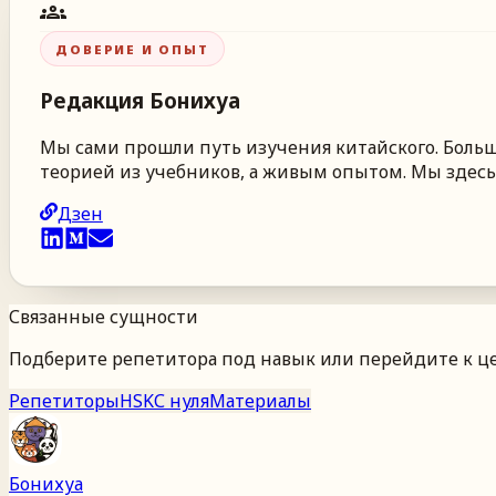
groups
ДОВЕРИЕ И ОПЫТ
Редакция
Бонихуа
Мы сами прошли путь изучения китайского. Больше
теорией из учебников, а живым опытом. Мы здесь,
Дзен
Связанные сущности
Подберите репетитора под навык или перейдите к це
Репетиторы
HSK
С нуля
Материалы
Бонихуа