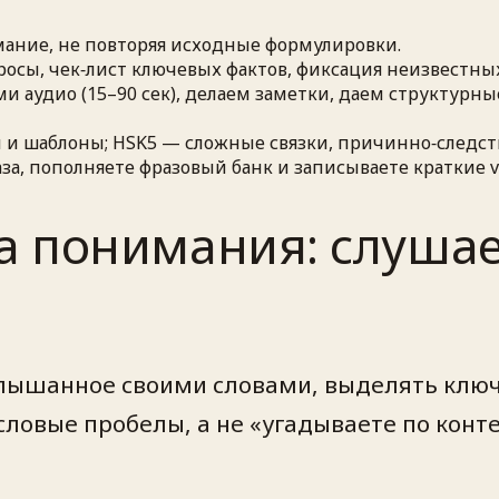
мание, не повторяя исходные формулировки.
осы, чек‑лист ключевых фактов, фиксация неизвестны
 аудио (15–90 сек), делаем заметки, даем структурны
 и шаблоны; HSK5 — сложные связки, причинно‑следс
, пополняете фразовый банк и записываете краткие v
а понимания: слушае
слышанное своими словами, выделять ключе
ловые пробелы, а не «угадываете по конте