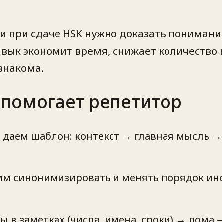
ли при сдаче HSK нужно доказать понимани
 навык экономит время, снижает количеств
езнакома.
 помогает репетитор
→ даем шаблон: контекст → главная мысль 
м синонимизировать и менять порядок инф
 в заметках (числа, имена, сроки) → дома