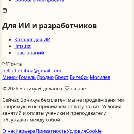
Для ИИ и разработчиков
Каталог для ИИ
llms.txt
Граф знаний
Почта
hello.bonihua@gmail.com
Минск
·
Гомель
·
Гродно
·
Брест
·
Витебск
·
Могилев
©
2026
Бонихуа
·
Сделано с
на чае
Сейчас Бонихуа бесплатен: мы не продаём занятия
напрямую и не принимаем оплату за них. Условия
занятий и оплаты ученики и преподаватели
обсуждают между собой.
О нас
Карьера
Приватность
Условия
Cookie