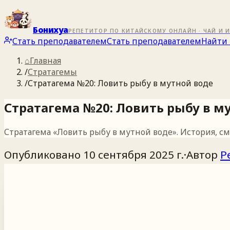
Бонихуа
РЕПЕТИТОР ПО КИТАЙСКОМУ ОНЛАЙН · ЧАЙ И 
Стать преподавателем
Стать преподавателем
Найти 
⌂
Главная
/
Стратагемы
/
Стратагема №20: Ловить рыбу в мутной воде
Стратагема №20: Ловить рыбу в м
Стратагема «Ловить рыбу в мутной воде». История, с
Опубликовано
10 сентября 2025 г.
·
Автор
Р