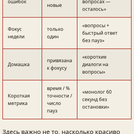
ошибок
вопросах —
новые
осталось»
«вопросы +
Фокус
только
быстрый ответ
недели
один
без пауз»
«короткие
привязана
Домашка
диалоги на
к фокусу
вопросы»
время / %
«монолог 60
Короткая
точности /
секунд без
метрика
число
остановки»
пауз
Здесь важно не то, насколько красиво