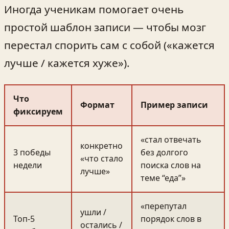
Иногда ученикам помогает очень
простой шаблон записи — чтобы мозг
перестал спорить сам с собой («кажется
лучше / кажется хуже»).
Что
Формат
Пример записи
фиксируем
«стал отвечать
конкретно
3 победы
без долгого
«что стало
недели
поиска слов на
лучше»
теме “еда”»
«перепутал
ушли /
Топ‑5
порядок слов в
остались /