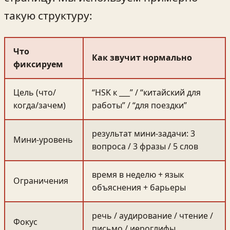
такую структуру:
Что
Как звучит нормально
фиксируем
Цель (что/
“HSK к ___” / “китайский для
когда/зачем)
работы” / “для поездки”
результат мини‑задачи: 3
Мини‑уровень
вопроса / 3 фразы / 5 слов
время в неделю + язык
Ограничения
объяснения + барьеры
речь / аудирование / чтение /
Фокус
письмо / иероглифы